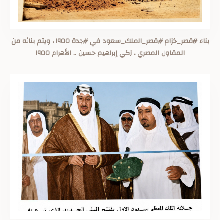
بناء #قصر_خزام #قصر_الملك_سعود في #جدة ١٩٥٥ ، ويتم بنائه من
المقاول المصري ، زكي إبراهيم حسين .. الأهرام ١٩٥٥