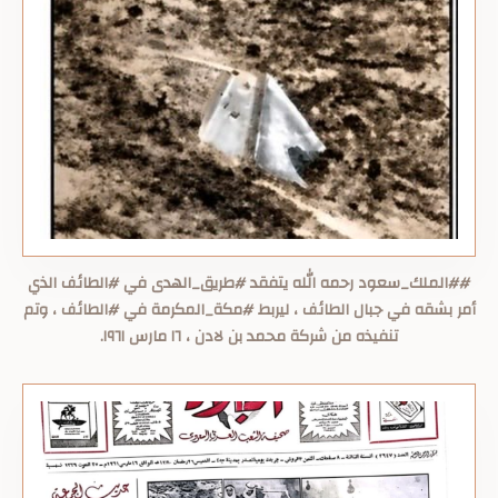
##الملك_سعود رحمه الله يتفقد #طريق_الهدى في #الطائف الذي
أمر بشقه في جبال الطائف ، ليربط #مكة_المكرمة في #الطائف ، وتم
تنفيذه من شركة محمد بن لادن ، ١٦ مارس ١٩٦١.