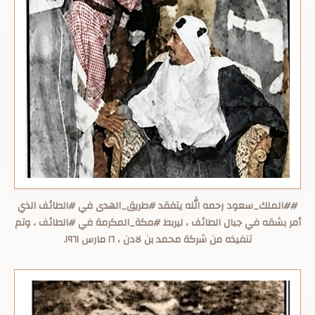
##الملك_سعود رحمه الله يتفقد #طريق_الهدى في #الطائف الذي
أمر بشقه في جبال الطائف ، ليربط #مكة_المكرمة في #الطائف ، وتم
تنفيذه من شركة محمد بن لادن ، ١٦ مارس ١٩٦١.