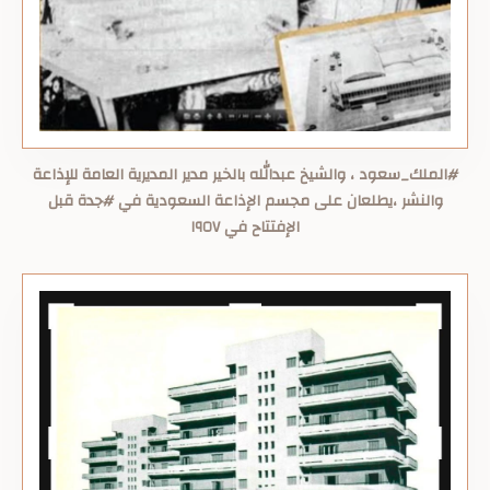
‏⁧‫#الملك_سعود‬⁩ ، والشيخ عبدالله بالخير مدير المديرية العامة للإذاعة
والنشر ،يطلعان على مجسم الإذاعة السعودية في ⁧‫#جدة‬⁩ قبل
الإفتتاح في ١٩٥٧