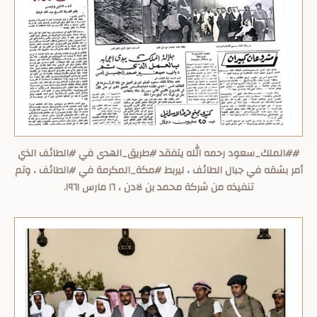
##الملك_سعود رحمه الله يتفقد #طريق_الهدى في #الطائف الذي
أمر بشقه في جبال الطائف ، ليربط #مكة_المكرمة في #الطائف ، وتم
تنفيذه من شركة محمد بن لادن ، ١٦ مارس ١٩٦١.