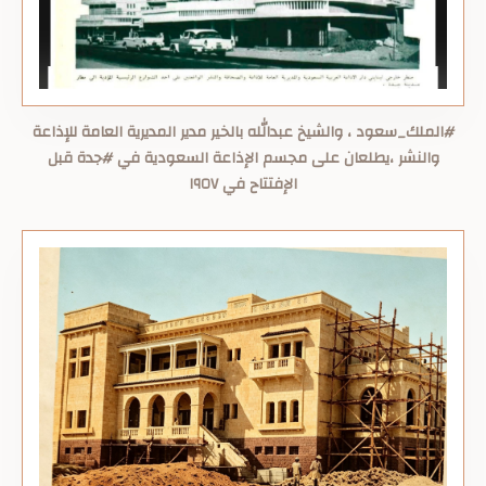
‏⁧‫#الملك_سعود‬⁩ ، والشيخ عبدالله بالخير مدير المديرية العامة للإذاعة
والنشر ،يطلعان على مجسم الإذاعة السعودية في ⁧‫#جدة‬⁩ قبل
الإفتتاح في ١٩٥٧