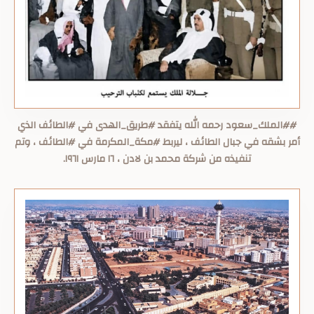
##الملك_سعود رحمه الله يتفقد #طريق_الهدى في #الطائف الذي
أمر بشقه في جبال الطائف ، ليربط #مكة_المكرمة في #الطائف ، وتم
تنفيذه من شركة محمد بن لادن ، ١٦ مارس ١٩٦١.