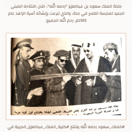
‏جلالة الملك سعود بن عبدالعزيز "رحمه الله"، ‏خلال افتتاحه المبنى
الجديد لمدرسة الفلاح في جدة، والذي تبرعت بإنشائه أسرة الزاهد ‏عام
1955م. رحم الله الجميع.
#الملك_سعود رحمه الله يفتتح #كلية_الملك_عبدالعزيز_الحربية في