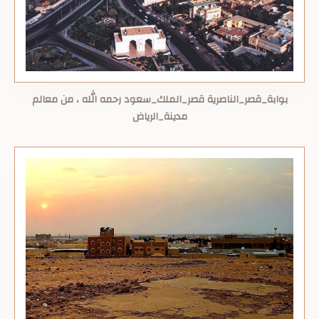
بوابة_قصر_الناصرية قصر_الملك_سعود رحمه الله ، من معالم
مدينة_الرياض