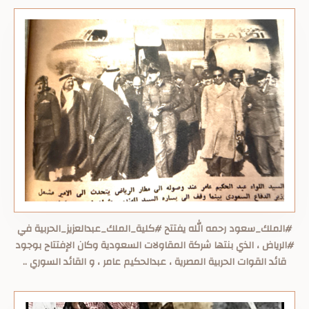
#الملك_سعود رحمه الله يفتتح #كلية_الملك_عبدالعزيز_الحربية في
#الرياض ، الذي بنتها شركة المقاولات السعودية وكان الإفتتاح بوجود
قائد القوات الحربية المصرية ، عبدالحكيم عامر ، و القائد السوري ..