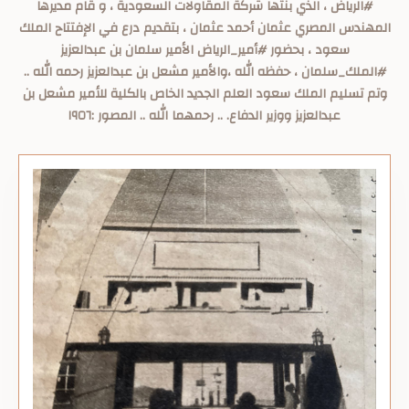
#الرياض ، الذي بنتها شركة المقاولات السعودية ، و قام مديرها
المهندس المصري عثمان أحمد عثمان ، بتقديم درع في الإفتتاح الملك
سعود ، بحضور #أمير_الرياض الأمير سلمان بن عبدالعزيز
#الملك_سلمان ، حفظه الله ،والأمير مشعل بن عبدالعزيز رحمه الله ..
وتم تسليم الملك سعود العلم الجديد الخاص بالكلية للأمير مشعل بن
عبدالعزيز ووزير الدفاع. .. رحمهما الله .. المصور :١٩٥٦