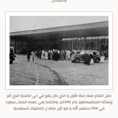
والمعادن
حفل افتتاح مطار جدة الأول و الذي كان يقع في حي الكندرة الذي أمر
بإنشائه الملكعبدالعزيز عام 1946م، وافتتحه ولي عهده الملك_سعود
في ١٩٥٢ رحمهم الله و هو أول مطار ل الخطوط_السعودية