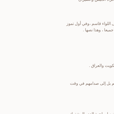
ى اللواء قاسم ،وفي أول تموز
يعا ، وهذا نصها .
كويت والعراق .
هم بل إلى صدامهم في وقت
به لمواجهة العدو المشترك