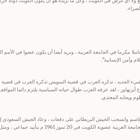
 ولا أي غرض في الكويت ، وكل ما نريده هو أن يكون الكويت دولة حرة م
لضراء.
املا مكرما في الجامعة العربية ، ونريد أيضا أن يكون عضوا في الأمم 
م وأمن الإنسانية”.
يء الجديد ، تذكره العرب في قضية السويس تذكره العرب في قضية ال
يزنهاور ، لقد عرفه العرب طوال حياته السياسية يلتزم دائما المواقف
وم ويجابه المعتدي.
ء قاسم وانسحب الجيش البريطاني على دفعات ، وعاد الجيش السعودي إ
للدماء العربية . وأقرت أخيراً الجامعة العربية عضوية ال