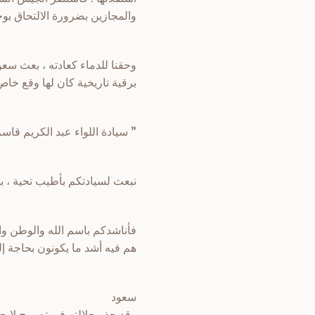
والمجازين بضرورة الالتحاق بوحد
وحقنا للدماء كعادته ، بعث سعو
برقية تاريخية كان لها وقع خا
” سيادة اللواء عبد الكريم قاسم
نبعث لسيادتكم بأطيب تحية ، بل
فأناشدكم باسم الله والوطن و
هم فيه أشد ما يكونون بحاجة إ
سعود
وقد حذر جلالته في تصريح لا 