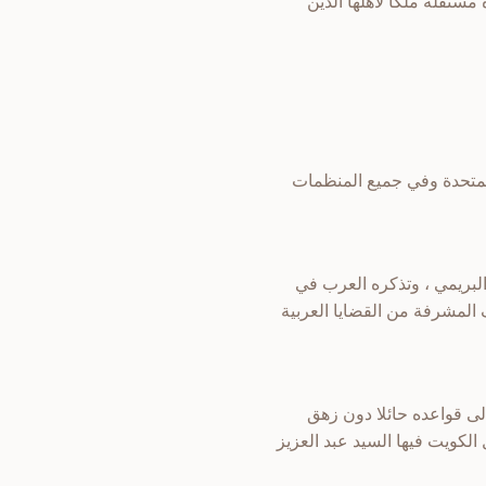
ستقلة ملكا لأهلها الذين
المتحدة وفي جميع المنظمات
بريمي ، وتذكره العرب في
 المشرفة من القضايا العربية
لى قواعده حائلا دون زهق
كويت في 20 تموز 1961 م بتأييد جماعي ، ومثل الكويت فيها السيد عبد العزيز