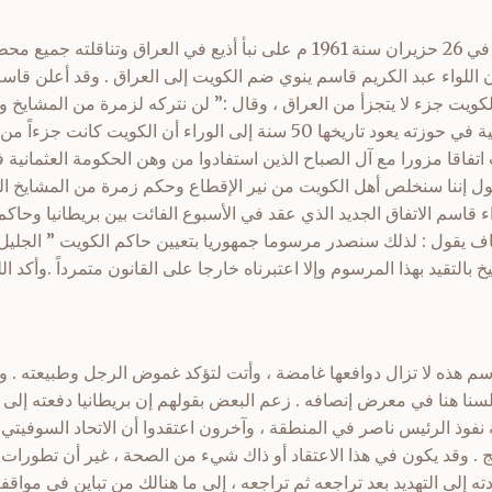
استفاق العالم العربي ذات يوم في 26 حزيران سنة 1961 م على نبأ أذيع في العراق
ن اللواء عبد الكريم قاسم ينوي ضم الكويت إلى العراق . وقد أعلن 
 حزيران 1961م) أن الكويت جزء لا يتجزأ من العراق ، وقال :” لن نتركه لزمرة من المشاي
قاسم بالاستناد إلى وثيقة تاريخية في حوزته يعود تاريخها 50 سنة إلى الوراء أن ا
دت اتفاقا مزورا مع آل الصباح الذين استفادوا من وهن الحكومة العثمان
ول إننا سنخلص أهل الكويت من نير الإقطاع وحكم زمرة من المشايخ الذي
 قاسم الاتفاق الجديد الذي عقد في الأسبوع الفائت بين بريطانيا وحاك
اف يقول : لذلك سنصدر مرسوما جمهوريا بتعيين حاكم الكويت ” الجليل 
 بالتقيد بهذا المرسوم وإلا اعتبرناه خارجا على القانون متمرداً .وأكد ا
قاسم هذه لا تزال دوافعها غامضة ، وأتت لتؤكد غموض الرجل وطبيعته .
نا هنا في معرض إنصافه . زعم البعض بقولهم إن بريطانيا دفعته إلى ال
نفوذ الرئيس ناصر في المنطقة ، وآخرون اعتقدوا أن الاتحاد السوفيتي 
ليج . وقد يكون في هذا الاعتقاد أو ذاك شيء من الصحة ، غير أن تطورا
 إلى التهديد بعد تراجعه ثم تراجعه ، إلى ما هنالك من تباين في مواقفه