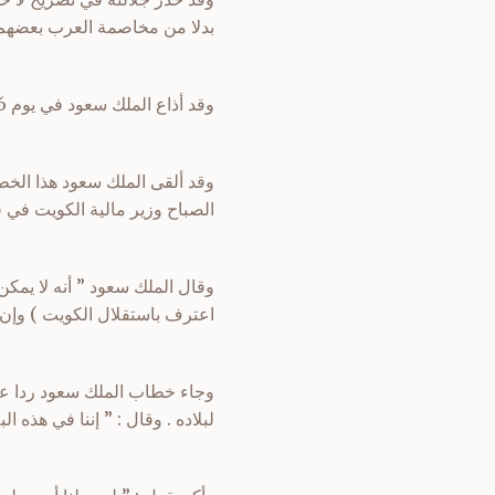
بدلا من مخاصمة العرب بعضهم
وقد أذاع الملك سعود في يوم 6 تموز سنة 1961م مفنّداً ما جاءت به إذاعة بغداد من تشويه للحقائق .
وقد ألقى الملك سعود هذا الخطا
الصباح وزير مالية الكويت في ق
وقال الملك سعود ” أنه لا يمك
اعترف باستقلال الكويت ) وإن 
وجاء خطاب الملك سعود ردا على 
لبلاده . وقال : ” إننا في هذه 