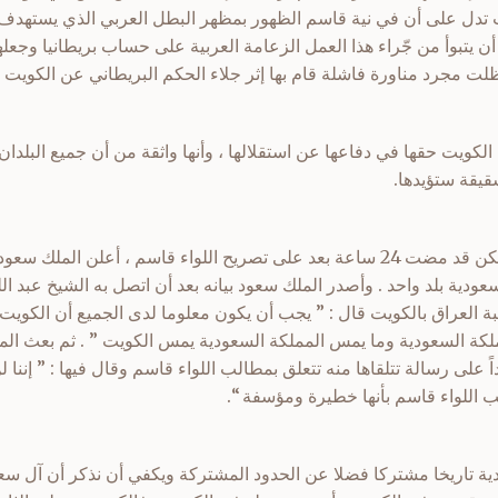
تدل على أن في نية قاسم الظهور بمظهر البطل العربي الذي يستهدف د
 أن يتبوأ من جّراء هذا العمل الزعامة العربية على حساب بريطانيا وجعل
ت مجرد مناورة فاشلة قام بها إثر جلاء الحكم البريطاني عن الكويت وم
 الكويت حقها في دفاعها عن استقلالها ، وأنها واثقة من أن جميع البلدا
قيقة ستؤيدها.
وفي 26 حزيران 1961 م، ولم تكن قد مضت 24 ساعة بعد على تصريح اللواء قاسم ، أعل
عودية بلد واحد . وأصدر الملك سعود بيانه بعد أن اتصل به الشيخ عبد الله
لبة العراق بالكويت قال : ” يجب أن يكون معلوما لدى الجميع أن الكويت 
ة السعودية وما يمس المملكة السعودية يمس الكويت ” . ثم بعث الملك
 على رسالة تتلقاها منه تتعلق بمطالب اللواء قاسم وقال فيها : ” إننا ل
للواء قاسم بأنها خطيرة ومؤسفة “.
دية تاريخا مشتركا فضلا عن الحدود المشتركة ويكفي أن نذكر أن آل سع