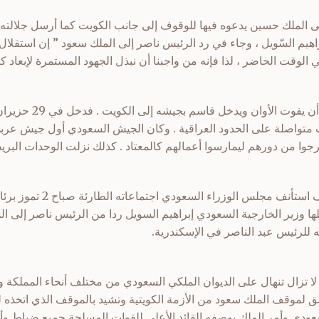
 الملك حسين يدعوه فيها للوقوف إلى جانب الكويت كما أرسل جلالته ك
راهيم السّويل ، وجاء في رد الرئيس ناصر إلى الملك سعود ” إن استقلا
ي الوقت الحاضر ، لذا فإنه من واجبنا أن نبذل الجهود المستمرة لإبعاد ك
وكان لابد من عمل حاسم قبل
ت متواصلة على الحدود العراقية . وكان الجيش السعودي أول جيش عربي
جوا من دورهم ليمارسوا أعمالهم كالمعتاد . كذلك نزلت الوحدات البريط
وعلى أثر التطورات في الموقف است
ا وزير الخارجية السعودي إبراهيم السويل ردا من الرئيس ناصر إلى ا
ه للرئيس عبد الناصر في الإسكندرية.
 لا تزال تنهال على الديوان الملكي السعودي من مختلف أنحاء المملكة و
لق لموقف الملك سعود من الأزمة الكويتية وتشيد بالموقف الذي اتخذه
سعودي وأمر الملك بوصفه القائد الأعلى للقوات المسلحة جميع ضباط وأ