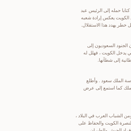
تابا حمله إلى الرئيس عبد
ل الكويت يعكس إرادة شعبه
ل خطر يهدد هذا الاستقلال.
 أن يفوت الأوان ويدخل قاسم بجيشه إلى الكويت . فدخل في 29 حزيران الجنود السعوديون إلى
 يدخل الكويت ، فهلل له
انية إلى شطآنها.
أنف مجلس الوزراء السعودي اجتماعاته الطارئة صباح 2 تموز برئاسة الملك سعود . وأطلع
لملك كما استمع إلى عرض
من الشباب العرب في البلاد ،
 لنصرة الكويت والحفاظ على
فراد الجيش والطيران