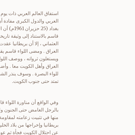
العربي والدول الكبرى مفادة أ
بغداد (25
العثماني ، إلا أن بريطانيا عق
العراق . ومضى اللواء قاسم يق
ويستغلون ثرواته ، ووصف اللواء
العراق وأهل الكويت معا . وأض
للواء البصرة . وسوف ينذر الشيخ
تمتد حتى جنوب الكويت.
وفي الواقع أن مناورة اللواء 
بالرجل الغامض حتى الجنون ولس
منها في تثبيت زعامته لمقاومة 
بريطانيا وإخراجها من بلاد الخ
عن احتلال الكويت فجأة ثم عودته