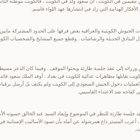
مقيمين في الكويت ، أن سعود ولد في الكويت ، فالكويت موطنه الثاني
أفكار الهدامة التي زاد في انتشارها عهد اللواء قاسم.
ت الجيوش الكويتية والعراقية بعض فرقها على الحدود المشتركة مابين 
 البنادق الحديثة والرشاشات . وقطع جميع المشايخ والشخصيات الكويتي
وزرائه إلى عقد جلسة طارئة وبحثوا الموقف . وفيما كان الذعر مسيطر
يت تقابلها مظاهرات عدائية للكويت في بغداد ، أوفد الملك سعود قائ
 لعمليات دخول الجيش السعودي إلى الكويت ولم يكتف بل أرسل برقيات
ي كفاحه ضد الاعتداء القاسمي.
قد جلسة طارئة للنظر في الموضوع وإيفاد السيد عبد الخالق حسونه الأم
ع ، أعرب المستر داغ همرشولد عن أمله بأن تسود الأساليب الإنسانية ف
ت.