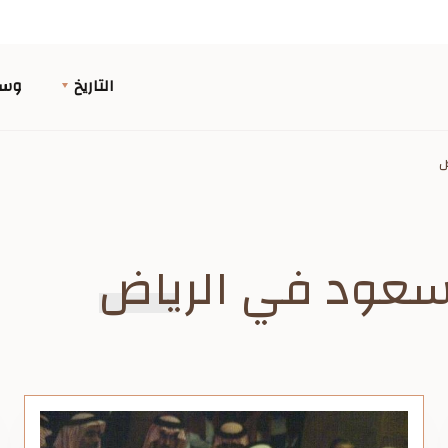
التاريخ
وسا
ض
عود في الرياض