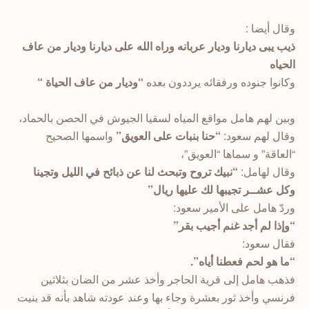
وقال أيضا :
ذيب يبى ديارنا وديار عربانه وراه الله على ديارنا وديار من عاف
الحياه
وكانوا جنوده ورفقائه يرددون بعده
“وديار من عاف الحياة “
وبين لهم هامل مواقع المياه لسقيا الجيوش في الحصن بالحماد،
وقال لهم سعود:
“حنا بنبات على العويق”
واسمها الصحيح
“العاقة” و سماها “العويق”،
وقال لهامل:
“نبيك تروح وتبحث لنا عن ذبائح في الليل وتجينا
وكل عشــر تجيبها لك عليها ريال”
وردّ هامل على الأمير سعود:
“وإذا لم أجد غنم أجيب بقر”
فقال سعود:
“ما هو لحم فعطنا أياه”.
فذهب هامل إلى قرية الحاجر وأخذ عشر من الضان بثلاثين
فرنسي وأخذ ثور بعشرة وجاء بها وعند عودته شاهد بأنه قد بنيت