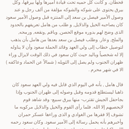
قحطان. و كانت كل حميه تحت قيادة أميرها ولها بيرقها، وكل
بيرق يحتوى على شوكه والشوكه مؤلفة من ألف رجل.و عند
وصول الأمير فيصل بن سعد إلى المنتزه قبل وصول الأمير سعود
كان يصاحبه الخيل والذلايل, و طلب من هامل تعريفهم بالحدود
الذى وضح لهم بدوره موقع الحصن, وباقم ,ونقعه, ورمحه,
والملح, وعار. وطلب فيصل بن سعد بعدها من هامل بأن يذهب
لتوصيل خطاب إلى ولي العهد وقائد الحملة سعود وأن لا يناوله
إلا له شخصياً وباليد حيث كان سعود في ذلك الوقت لايزال وراء
ظهران الجنوب ولم يصل إلى الثويله ( شمالاً عن الحماد وعاكفه )
الا في شهر محرم .
قال هامل , بأنه في اليوم الذي قابل فيه ولي العهد سعود كان
ذاهبا ليستطلع قدومه وقبل وصوله إلى ظهران الجنوب وإذا
بجاحفل الجيش تقترب- منها بيرق سبيع- وقد شاهد قوم
لايحصيهم إلا الله. فلما رأى القوم والخيل والذلايل مركوبه ما
تشوف إلا فقرها من الغوادي و الذى وراءها عسكر حمران
وأخبرهم بأنه يحمل رسالة إلى الأمير سعود. وكان سعود رحمه