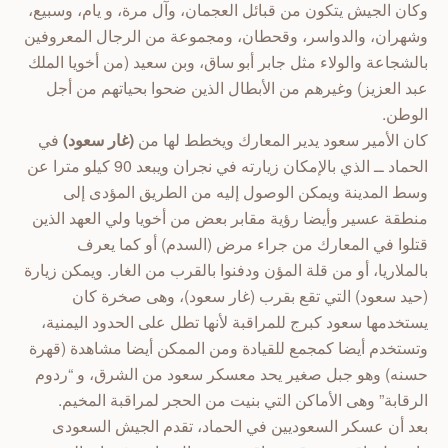
وكان الجيش يتكون من قبائل العجمان، وآل مرة، و يام، وسبيع،
وشهران، والدواسر، وقحطان، ومجموعة من الرجال المعروفين
بالشجاعة والولاء مثل جابر أبو ساق، وبن سعيد (من أخويا الملك
عبد العزيز) وغيرهم من الأبطال الذين ضحوا بحياتهم من أجل
الوطن.
كان الأمير سعود يدير المعارك ويخطط لها من
(غار سعود)
في
الحماد ــ الذي بالإمكان زيارته في نجران ويبعد 90 كيلو مترا عن
وسط المدينة ويمكن الوصول إليه من الطريق المؤدى إلى
منطقة عسير وأيضا رؤية مقابر بعض من أخويا ولي العهد الذين
قتلوا في المعارك من جراء مرض (السدم) أو كما يعرف
بالملاريا، أو من قلة المؤن ودفنوا بالقرب من الغار. ويمكن زيارة
(حيد سعود) التي تقع بقرب (غار سعود)، وهى صخرة كان
يستخدمها سعود كبرج للمراقبة لأنها تطل على الحدود اليمنية،
وتستخدم أيضا كمجمع للقيادة ومن الممكن أيضا مشاهدة (قهرة
حسنه) وهو جبل صغير يحد معسكر سعود من الشرق، و “ردوم
الرقابة” وهى الأماكن التي بنيت من الحجر لمراقبة المخيم.
بعد أن عسكر السعوديين في الحماد، تقدم الجيش السعودى