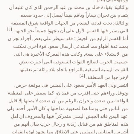
والثانية: بقيادة خالد بن محمد بن عبد الرحمن الذي كان عليه أن
يتقدم بين نجران يساراً وباقم يميناً ليصل إلى حدود صعده.
والثالثة: تحت قيادته ليتقدم من الجهات الواقعة شرق المنطقة
التي يسير فيها القسم الأول على أن يتجهوا جميعاً نحو الجبهة.
[3]
أما القسم الرابع من الجيش: فقد سيطر على بعض أجزاء نجران
بمساعدة أهلهاو مما استدعى أرسال سعود قوة أخرى تمكنت
من الاستيلاء على نقعة, وكانت هذه المعركة الأخيرة هى التى
حسمت الحرب لصالح القوات السعودية التى أجبرت بعض
القوات اليمنية المتبقية بالتراجع باتجاه بلاد وائلة ثم تعقبتها
لإخراجها من المنطقة.
[4]
انتصر ولي العهد الأمير سعود على اليمنين في موقعة حرض،
وتوغل وراءهم حتى اقترب من غمدان، كما سيطر على المنطقة
الواقعة بين صعدة ونجران بالرغم من أن صعده لا يصلها إلا قليل
من الناس حتى يومنا هذا لصعوبة مداخلها,و كان الأمير أحمد ولي
عهد اليمن قائد الجيش اليمني متمركزاً فيها.والمعروف أن أهل
هذه المناطق هم من قبائل زيدية و رجال حرب يقال أنهم من
أشرس المقاتلين اليمنيين على الإطلاق مما يشهد لهذه القوات