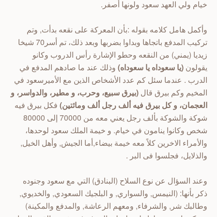
خيام ولي العهد سعود ولونها أصفر.
وأكمل هامل كلامه بقوله :بأن المعركة على نقعه بدأت, وتم
تركيب المدفع باتجاها وبداوا بضربها وبعد ذلك، تم أسر70 شيخا
زيديا (يمني) من النقعه وحطو الإشارة رأس الدروب وكانو
يقولون
(يا سعوداه يا سعوداه)
وذلك عند ما صادهم المدفع في
الدرب . عندما سئل كم عدد الأشخاص الذين مع الأميرسعود في
المخيم وكم بيرق قال
(بيرق سبيع، وحرب، و مطير، والدواسر، و
العجمان، و كل بيرق فيه ألف رجل ألف ومائتين)
فكل بيرق فيه
شوكة والشوكة بألف رجل يعني معه من 70000 إلى 80000
شخص وكانوا ينامون في خيام. و خيمة الملك سعود لوحدها،
والأمراء الاخرين كلاً معه خيمة بيضاء,أما الجيش, وأهل الخيل,
والذلايل، فجلسوا فى البر .
وعند السؤال عن نوع السلاح (البنادق) التي مع سعود وجنوده
ذكر بأنها: (النيمس, والسواري, و البلجيك السعودي, والخديوي,
وطالبك شر, والشرفاء, ومعهم الرعاشة, والمدفع والمكينة)