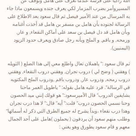
الله راكبا على فرسه عندما تعرف على هامل وتوقف عن
المسيروأمر بضرب المزمار لكي يعرف جنده ويسمعون ماذا جاء
به المرسال من عند الأمير فيصل ثم قال سعود بعد الاطلاع على
الرسالة لجنوده بأن هامل بن مسفر بن هامل قد أخذت أغنامه
وبأن هامل قد دل فيصل بن سعد على أماكن النقعاء, و عار,
ورمحه, و باقم, و الملح وبأنه رجل صادق ويعرف حدود الزيود
(اليمنيين).
ثم قال سعود :” ياهملان تعال واطلع معي إلى هذا الضلع ( الثويله
) وهقني ( وضح لي ) دروب نجران, وهقني دروب النقعاء, وهقني
دروب رمحه, ودروب عار, ودروب باقم ,ودروب الملح المكتوبه
في الرسالة”. فرد عليه هامل بقوله: ” ياطويل العمر ماحنا
بشايفين الدروب” قال الأميرسعود:” هو قولك إنني ميد الحصون
وحنا نسمي الحصون دروب” قلت:” أيه” قال:” لا هذا درب نجران
وهذا درب نقعاء ،وبدأ يشرح له جميع الطرق التي ذكر له أسمائها”
وطلب منهم سعود أن يردفون ( يحملون )هامل على أحد الجمال
معهم و قام سعود يطورق وهو يغني :