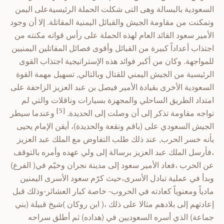
السعودية بالبسالة وهى التى شكلت الحملة الرئيسيةعلى اليمن
وتمكنت من مقاومة الجيش والقبائل اليمنية المقاتلة.
إلا أن وجود
الأمير سعود القائد العام لهذه الحملة على رأس قواته مكنته من
اجتذاب أعداداً كبيرة من القبائل وأقوى فصائل المقاتلين اليمنيين
للمواجهة. وكان من أكبر فوائد هذه الإستراتيجية اجتذاب القوى
الرئيسية من الجيش اليمني للقتال وبالتالي, تسهيل مهمة القوة
السعودية الأخرى بقيادة الأمير فيصل بن عبد العزيز الزاحفة على
امتداد الطريق الساحلي والمجهزة بسيارات وناقلات والتي لم
تواجه مقاومة تذكر إلى أن وصلت إلى الحديدة.
[5]
وعندما سيطر
الجيش السعودي على (باقم ونقعة والحديدة)، أيقن الإمام يحيى
بأنه خسر الحرب, عند ذلك طلب التفاوض مع الملك عبد العزيز
،فأرسل الملك عبد العزيز برسالة إلى ولي عهده وأمره بالتوقف
عن الحرب ،فعاد الأمير سعود إلى مدينة نجران وخيّم في( الفرع)
وبدأ في عملية تبادل الأسرى،حيث كرّم سعود الأسرى اليمنين
مادياً ومعنوياً كعادته في الحروب- خاصة كبار العشائر-وذلك قبل
إعادتهم إلى بلادهم مثالا على ذلك ،( ابن روكان )شيخ قبيلة (بني
جماعة) الذي أسره السعوديين في (هداده) ثم أطلق سراحه