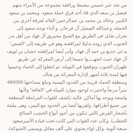
من نجد عبر خميس مشيط ورافقه مجموعة من الأمراء منهم
فيصل بن سعد الذي قاد أحد فرق حملة سعود، ومحمد بن سعود
الكبير، وخالد بن محمد بن عبدالرحمن القائد لفرقة أخرى من
الحملة، وعبدالله الفيصل آل فرحان. و أثناء توجه سعود إلى
نجران تقابل فى الطريق مع الشيخ محيريق آل فهاد من أهل بدر
الجنوب الذي زوده بدليلا لمرافقته وهو في طريقه إلى “الفيض”
يدعى جديع بن حمد آل فهاد، وأتى أيضا لمرافقته حشان بن لويف
آل فهاد حيث اتجهــــوا جميعا إلى أرض المعركة عن طريق
ظهران الجنوب وتوقفوا في الثويلة، ثم انتقلوا إلى الحماد وخيموا
فيها لمدة ثلاثة أشهر لإدارة المعركة من هناك.
ومنطقة الحماد قريبة من الحدود اليمنية وتبلغ مساحتها 460000
متراً مربعاً واختيرت لوجود موارد للمياه في “العاقة” ولأنها
واسعة ويوجد بها أماكن عالية تكشف للقوات المرابطة المنطقة
من جميع أطرافها، ولقربها أيضا من الحدود مع اليمن، وهى مليئة
بأشجار القرض (التي تتكون من أجود أنواع الخشب الصالح
للحطب). وكان عدد القوات التي كانت تحت قيادة الأميرسعود
سبعة ألوية، وكل لواء يحتوي على ألف مقاتل ويسمى (الشوكة)،