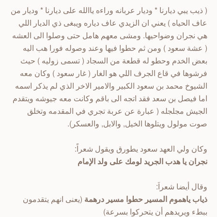
( ذيب يبي ديارنا * وديار عربانه وراءه ياالله على ديارنا * وديار من
عاف الحياه ) يعني ان الزيدي عاف دياره ويبغى ذي الديار اللي
هي نجران وضواحيها. ومشى معهم هامل حتى وصلوا الى العشه
( عشة سعود ) ومن ثم حطوا فيها وعند وصوله فورا هب اليه
بعض الخدم وحطو له قطعة من السجاد ( تسمى زوليه ) حيث
فرشوها في قاع الجرف اللي هو الغار ( غار سعود ) وكان معه
الشيوخ محمد بن سعود الكبير والامير الاخر الذي لم يذكر اسمه
اما فيصل بن سعد فقد اتجه الى باقم وكانت معه جيوشه ويتقدم
الجيش مجلجله ( عبارة عن عربة تجري في المقدمه وتخلق
صوت مولول ويتلوها الخيل, والابل, والعسكر).
وكان ولي العهد سعود يطورق ويقول شعراً:
نجران يا هدب الجريد لومك على ولد الإمام
وقال أيضا شعراَ:
ذياب ياهموم المسير حطوا مسير درهمة
(يعنى انهم يتقدمون
ببطء ويريدهم أن يتحركوا بسرعة)