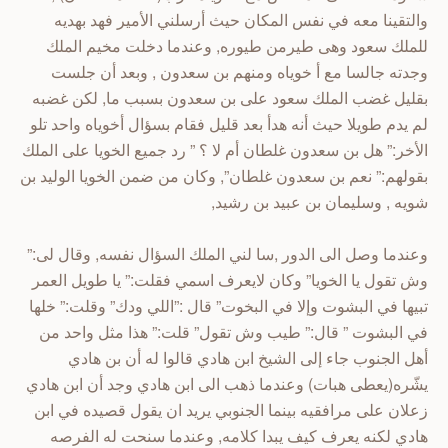
والتقينا معه في نفس المكان حيث أرسلني الأمير فهد بهديه
للملك سعود وهى طيرمن طيوره, وعندما دخلت مخيم الملك
وجدته جالسا مع أ خوياه ومنهم بن سعدون , وبعد أن جلست
بقليل غضب الملك سعود على بن سعدون بسبب ما, لكن غضبه
لم يدم طويلا حيث أنه هدأ بعد قليل فقام بسؤال أخوياه واحد تلو
الأخر:” هل بن سعدون غلطان أم لا ؟ ” رد جميع الخويا على الملك
بقولهم:” نعم بن سعدون غلطان”, وكان من ضمن الخويا الوليد بن
شويه , وسليمان بن عبيد بن رشيد,
وعندما وصل الى الدور ,سا لني الملك السؤال نفسه, وقال لى:”
وش تقول يا الخويا” وكان لايعرف اسمي فقلت:” يا طويل العمر
تبيها في البشوت وإلا في البخوت” قال :”اللي ودك” وقلت:” خلها
في البشوت ” قال:” طيب وش تقول” قلت:” هذا مثل واحد من
أهل الجنوب جاء إلى الشيخ ابن هادي قالوا له أن بن هادي
يشّره(يعطى هبات) وعندما ذهب الى ابن هادي وجد أن ابن هادي
زعلان على مرافقيه بينما الجنوبي يريد ان يقول قصيده في ابن
هادي لكنه يعرف كيف يبدا كلامه, وعندما سنحت له الفرصه