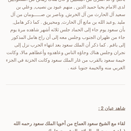
لدى الامام يحيا حميد الدين , منهم عبود بن نصيب, وعلي بن
سعيد آل الحارث من آل الخرش, وناصر بن صـــــومان من آل
مليد ,وعبد الله بن مانع آل الحارث, ومحيريق . كما ذكر هامل,
بأن سعود يوم جاء إلى الحماد جلس ثلاثه أشهر شاهده مرة يوم
جاء من ظهران الجنوب وجلس معه إلى أن راح هامل المذكور
إلى باقم . كما ذكر أن الملك سعود بعد انتهاء الحرب نزل إلى
نجران وجلس هناك وجاؤه الناس وعاهدوه وأعطاهم مالا، وكانت
خيمة سعود بالقرب من غار الملك سعود وكانت الخزنة في الجزء
الغربي منه والخيمة جنوبا عنه .
شاهد عيان 2 :
لقاء مع الشيخ سعود العماج من أخويا الملك سعود رحمه الله
(يبلغ عمره حوالى المائة والعشرون عاما)