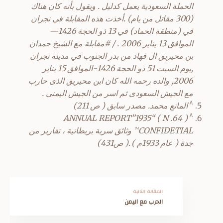
الحملة السعودية يعمل كدليل . ويقول بأنه كان هناك
(300 مقاتل من يام) .أخذت هذه المقابلة في نجران
في (منطقة الحماد) في 13 ذو الحجة 1426—
الموافق 13 يناير 2006 . / #مقابلة مع الشيخ حمدان
بن محيريق ال فهاد من بدر الجنوب في مدينة نجران
,يوم السبت 51 ذو الحجة 1426-الموافق 15 يناير
2006, والده رحمه الله كان ابن محيريق الذى حارب
مع الجيش السعودى ثم اسر من الجيش اليمنى .
^
المانع محمد. مصدر سابق ( ص 211)
^
( 64. N ) “ANNUAL REPORT”1935
‘CONFIDETIAL’ وثائق سرية بريطانية ، تقارير من
جدة ( عام 1933م ) .( ص431)
المقالة التالية
الحرب مع اليمن