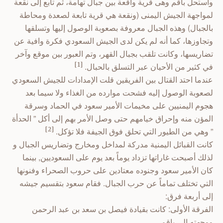
واستحل باقم وهى قرية واقعة بين جبال تهامة، ثم تابع إلى نقعة
لمواجهة الجيش اليمنى (ونقعة هي قرية تابعة لصعدة ومحاطة
بالجبال) وهذه الجبال معروفة بصعوبة الوصول إليها وتسلقها
وتجاوزها، كما أنه لم يكن لدى الجيش السعودي فكرة وافية عن
تضاريسها، وكانت تلقب بجبال القهر، وتم العبور بين موقع وآخر
في كثير من الأحيان عبر التسلق بالحبال.
[1]
عندما احتد القتال بين الفريقين قلت الإمدادات للجيش السعودي
لصعوبة الوصول إليه فشحت موارده من الغذاء ولا سيما بعد
هجوم اليمنيين على مخيمات الأمير سعود في الحماد وسرقة
المؤن منه وإحراق خيامهم حتى وصل الأمر بهم إلى أكل ” الحدأة
” وهي من الطيور التي تحلق فوق الجيفة فلا تؤكل.
[2]
كانت القبائل اليمنية مدركة لمداخل ومخارج وتضاريس الجبال و
لذلك أصبحت غاراتها تزداد يوماً بعد يوم على السعوديين, بينما
كان الأمير سعود وجنوده معتادين على حروب الصحراء وفنونها
التي تختلف تماماً عن حرب الجبال.
فقام سعود بتقسيم جيشه
إلى أربعة فرق:
الفرقة الأولى: كانت بقيادة فيصل بن سعد بن عبد الرحمن
ووجهته إلى باقم .