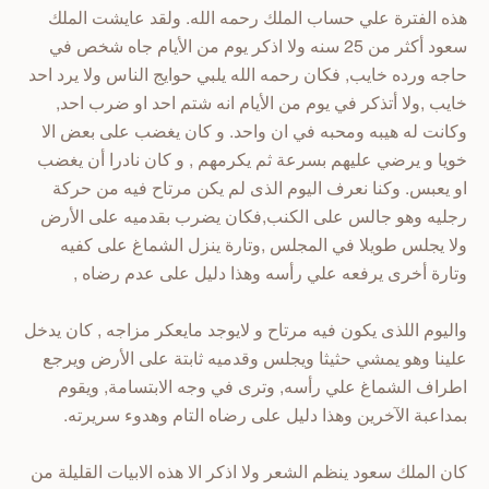
هذه الفترة علي حساب الملك رحمه الله. ولقد عايشت الملك
سعود أكثر من 25 سنه ولا اذكر يوم من الأيام جاه شخص في
حاجه ورده خايب, فكان رحمه الله يلبي حوايج الناس ولا يرد احد
خايب ,ولا أتذكر في يوم من الأيام انه شتم احد او ضرب احد,
وكانت له هيبه ومحبه في ان واحد. و كان يغضب على بعض الا
خويا و يرضي عليهم بسرعة ثم يكرمهم , و كان نادرا أن يغضب
او يعبس. وكنا نعرف اليوم الذى لم يكن مرتاح فيه من حركة
رجليه وهو جالس على الكنب,فكان يضرب بقدميه على الأرض
ولا يجلس طويلا في المجلس ,وتارة ينزل الشماغ على كفيه
وتارة أخرى يرفعه علي رأسه وهذا دليل على عدم رضاه ,
واليوم اللذى يكون فيه مرتاح و لايوجد مايعكر مزاجه , كان يدخل
علينا وهو يمشي حثيثا ويجلس وقدميه ثابتة على الأرض ويرجع
اطراف الشماغ علي رأسه, وترى في وجه الابتسامة, ويقوم
بمداعبة الآخرين وهذا دليل على رضاه التام وهدوء سريرته.
كان الملك سعود ينظم الشعر ولا اذكر الا هذه الابيات القليلة من