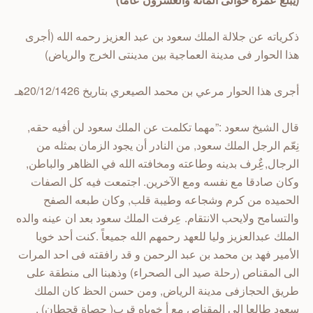
ذكرياته عن جلالة الملك سعود بن عبد العزيز رحمه الله (أجرى
هذا الحوار فى مدينة العماجية بين مدينتى الخرج والرياض)
أجرى هذا الحوار مرعي بن محمد الصيعري بتاريخ 20/12/1426هـ
قال الشيخ سعود :”مهما تكلمت عن الملك سعود لن أفيه حقه,
نِعّم الرجل الملك سعود, من النادر أن يجود الزمان بمثله من
الرجال,عٌِرف بدينه وطاعته ومخافته الله في الظاهر والباطن,
وكان صادقا مع نفسه ومع الآخرين. اجتمعت فيه كل الصفات
الحميده من كرم وشجاعه وطيبة قلب, وكان طبعه الصفح
والتسامح ولايحب الانتقام. عِرفت الملك سعود بعد ان عينه والده
الملك عبدالعزيز وليا للعهد رحمهم الله جميعاً .كنت أحد خويا
الأمير فهد بن محمد بن عبد الرحمن و قد رافقته فى احد المرات
الى المقناص (رحلة صيد الى الصحراء) وذهبنا الى منطقة على
طريق الحجازفى مدينة الرياض, ومن حسن الحظ كان الملك
سعود طالعا الى المقناص مع أ خوياه قرب( حصاة قحطان) ,