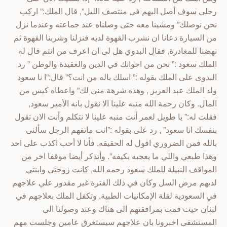
رجلي سوف أصل اليهم فى منتصف الليل”, قال الملك:” اركب
نحن نوصلك” ومشينا معه حتى وصلناه عند جماعته وعندما نزل
من السيارة دعانا ان نشرب القهوة لديه فنزلنا وشربنا القهوة ثم
نهضنا للمغادرة, فقال البدوي هل لى ان اعرف من انتم قال له
الملك سعود :” نحن من اخوانك في الدين والعقيدة والوطن ” رد
البدوى على الملك بقوله :” اسلك باله من انت؟” قال:”ا نا سعود
ولد الملك عبد العزيز , وهذه شرهة مني لك” واعطاه كيس من
المال. وكان رحمة الله منبه علينا الا نقول بانه الأمير سعود,
فقلت له:” يا طويل لعمر أنت منبه علينا لا نتكلم وأنت الان تقول
بنفسك انا سعود” , رد على بقوله :”انت ماتفهم الرجل سألنى
بالله فمن الضروري اقول له الحقيقه, فأنا لا أحب اكذب على احد
وهذا طبعي واللي ما يعجبه بكيفه”. وأتذكر أيضا موقفا اخر من
المواقف النبيلة للملك سعود رحمه الله, كانت زوجتي وابنتي
لديهم مرض السل وكان في ذلك الفترة غير مقدور علي علاجهم
في السعودية لقلة الإمكانيات الطبية, وتكفل الملك بعلاجهم في
لبنان حيث قمت بمرافقتهم الى هناك وعند وصولنا الى
المستشفى اخبرونا بان علاجهم سيستغرق عامين وجلست مهم