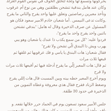
يحركونها وتسمع لها ولجة لتخلق الخوف في نفوس القوم الغزاة.
وكان عند هامل بندقية تنشحن بطلقتين وهي من نوع أم عرقوب
وتأخذ معبرين رصاصتين وتعلق عليها واحد يقرح والثاني ما يقرح
,وكانت تدعى النيمس . أما شعبان خادم الامير سعود فكان هو
المسئول عن صرف الذخيرة وقال له هامل: “بندقي تشتحن
باثنين واحد يقرح واحد ما يقرح”،
فردوا عليه: “كل من سمع يكذب ذا عندك يا شعبان وهو يبي
يهرب ويش ذا البندق الّي تشحن ولا تقرح”
فقال شعبان: هات البندق يا يامي و فك عرقوبها ثم غلقها ثم
قبعها ثلاث مرات
ثم قال: هات المعبر إلّي ما يقرح أدخلة فيها ثم أقبعها ثلاث مرات
ولا قرح
ويوم أخرج المعبر حطه بينه وبين المسبت قال هات إللي يقرح
وضغط الزناد فقرح فقال هذي معروفة وعطاه التموين من
الذخيرة في حدود 30 طلقة.
جلس الأمير سعود تسعون يوم في الحماد حرر خلالها نقعه, و
باقم, وأخذ أسرى من اليمنيين و كان هناك رهائن من السعوديين