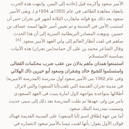
الأمير سعود وأكرمه قبل إعادته إلى اليمن. وانتهت هذه الحرب
بانعقاد معاهدة الطائف في عام (1353هـ 1934م ), وبقى الأمير
سعود بعد ذلك مع قواته مايقارب الثلاثة أشهر في نجران حتى أن
استتبب الأمن في المدينة و تم تعيين أمير عليها اسمه عساف بن
حسين. ونوهت المصادر البريطانية السرية إلى أن هذا الحدث
ساهم في لفت أنظار العالم إلى ولي العهد الأمير سعود.
[6]
وقال الشاعر محمد بن على آل حمامه(من نجران) هذه الأبيات
بمناسبة الاستسلام:
استمنعوا همدان ماهم بذلان من عقب ضرب محكمات القفالى
واستسلموا للشيخ خالد وشقران وسعود أبو خيرين ذاك الهلالي
وفى عام 1362 بنى الأمير سعود أول مدرسة (المدرسة الاميرية)
في مدينة نجران القديمة التي تلقب(أبا السعود) والتي لاتزال
أطلالها متواجدة مواجهة لاول امارة بنيت فى العهد السعودى
بامر من ولى عهدها ثم نقلت المدرسة بعد ذلك إلى مبنى حديث
وسميت بمدرسة الملك سعود.
أما من جهة إطلاق اسم (أبا السعود) على المدينة القديمة فهناك
قولان الأول يقول: بأنها لقبت تيمنا بالأمير سعود لانتصاره في