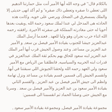
بالكلام قال:” في وجه الله أيها الأمير أنت مثل حمارتنا الدهيم
اللى تعطي ذا صقره وتعطي ذاك صقره” و لم أكد انهى حديثى إلا
والملك يسسغرق فى الضحك ويرضي على خويه. وكانت هذه
الحادثه هى المدخل لي عندا لملك سعود رحمة الله ,وبقيت بعدها
أخويا له حتى مغادرته المملكة فى سفرته الأخيرة. رافقته رحمه
الله اثناء حرب نجران وهو وليا للعهد , فعندما أرسل الملك
عبدالعزيز جيشا للجنوب بقيادة الأمير فيصل بن سعد, و الأمير
عبد العزيز بن مساعد, وعند وصول الجيش قرب أبها أمر الملك
عبد العزيز ابنه سعود للحاق بهم بحكم ثقة الملك عبدالعزيز في
قدرات ابنه الحربيه والسياسيه, فانطلقنا من الرياض مع الأمير
سعود ولي العهد رحمه الله ولحقنا الجيوش اللي سبقتنا في أبها,
وانقسم الجيش إلى قسمين قسم بقيادة بن مساعد ونزل تهامة
وانظم الى جيش الأمير فيصل بن عبد العزيز , والقسم الثاني
بقيادة الأمير سعود بن عبد العزيز والأمير فيصل بن سعد . وسرنا
مع الجيش حتى وصلنا الحماد ثم انقسمنا الى قسمين:
مجموعة بقيادة الأمير فيصل, ومجموعة بقيادة الأمير سعود ,