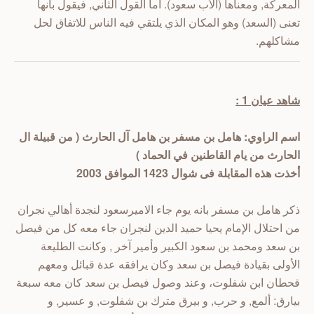
المعركة, ومعناها (الأب سعود).
أما القول الثاني, فيقول بأنها
تعنى (السعد) وهو المكان الذي يلتقي فيه الناس للاتفاق لحل
مشاكلهم.
شاهد عيان 1 :
اسم الراوي: هامل بن مسفر بن هامل آل الحارث ( من قبيلة ال
الحارث من يام القاطنين في الحماد )
أخذت هذه المقابلة فى شوال 1423 الموافق 2003
ذكر هامل بن مسفر بانه يوم جاء الاميرسعود لنجدة أهالي نجران
من احتلال الإمام يحيا حميد الدين لنجران جاء معه كل من فيصل
بن سعد ومحمد بن سعود الكبير وأمير آخر , وكانت الطليعة
الأولى بقيادة فيصل بن سعد وكان يرافقه عدة قبائل ومعهم
قحطان ابن شفلوت، وعند وصول فيصل بن سعد كان معه سبعة
بيارق: ألمع, و حرب, و بيرق مترك بن شفلوت, و عسير, و