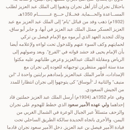
باحتلال نجران أثار أهل نجران وذهبوا إلى الملك عبد العزيز لطلب
المســاعدة والحـــماية. فخــلال حـــج عــــــــام 1350هـ
(1932م) ذهب وفد من قبائل “يام” إلى الملك عبد العزيز مع عبد
العزيز العسكر ممثل الملك عبد العزيز في أبها، و جابر أبو ساق،
وذلك لتجديد العهد الذي أبرموه مع الإمام فيصل بن تركي
لحمايتهم وكف السوء عنهم وللدخول تحت لواءه ولإعلامه أيضا
بأن الإمام يحيى قد حشد قواته في “الفرع”. وبعد وصولهم إلى
الرياض ومقابلة الملك عبدالعزيز وعرض طلباتهم عليه مكثوا
مدة ستة أشهر منتظرين توجيهاته للعوده إلى نجران مع
الإمدادات، فأمر الملك عبدالعزيز بإمدادهم برايتين واحدة لـ “ابن
منيف” والثانية لـ “أبوساق” كى يتوجهوا إلى نجران انتظارا للمدد
من الجيش السعودي.
وفي عام 1352هـ (1934م) أرسل الملك عبد العزيز حملتين قاد
إحداهما
ولي عهده الأمير سعود
الذي خطط للهجوم على نجران
والزحف متسللاً عبر الجبال الوعرة في الشمال الغربي من
اليمن، والأخرى باتجاه الحديدة سالكة الطريق الساحلي تحت
قيادة الأمير فيصل بن عبد العزيز. دخل الأمير سعود نجران قادما