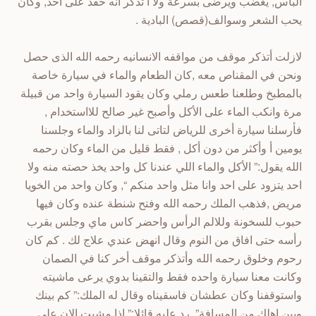
البأس, يغضب ويرضى بسرعة ولا أ تذكر انه حقد على احد, وكان
يحب الشعر وسوالف(قصص) البادية .
لازلت أتذكر موقف من مواقفه الانسانيه رحمه الله الذى حصل
ونحن في المقناص معه ,كان الطعام والماء في سيارة خاصة
بالمطبخ وطلعنا طعس رملي وكان يقود السيارة واحد من قبيلة
مرة وانكب الماء على الأكل وأصبح غير صالح للااستخدام ,
فأرسلنا سيارة أخرى للرياض لتاتى لنا بالزاد والماء وجلسنا
يومين أ وأكثر من دون أكل , فقط قليل من الماء وكان رحمه
الله يقول:” الأكل والماء اللي عندنا كل واحد يخذ حصته منه ولا
احد يتزود على احد وانا مثل واحد منكم “, وكان واحد من الخويا
مريض ,فذهب الملك رحمه الله وفتح شنطة عنده وكان فيها
حبوب للسخونة وللالم الرأس واحضر كاس ماي وجلس بقرب
رأسه حتى افاق من النوم وقال انهض عندي علاج لك . كم كان
رحوم وخلوق رحمه الله وأتذكر موقف أخر كنا في الصمان
وكانت معنا سيارة واحده فقط والتقينا بدوي يرعى ماشيته
واستوقفنا وكان عطشان فاسقيناه وقال له الملك:” كم بينك
وبين اهلك من المسافة”, رد عليه قائلا:” إذا مشيت الان على