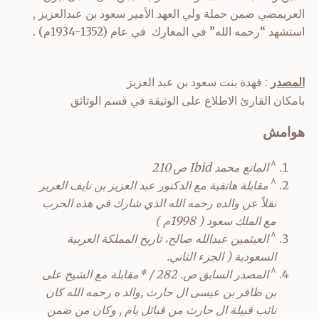
العريمضي ضمن حملة ولي العهد الأمير سعود بن عبدالعزيز ,
استشهد “رحمه الله” في المعارك في عام (1352-1934م) .
المصدر
: فهدة بنت سعود بن عبد العزيز
بامكان القارئ الاطلاع على الوثيقة في قسم الوثائق
هوامش
^
المانع محمد Ibid ص 210
^
مقابلة هاتفية مع الدكتور عبد العزيز بن نايف العرير
نقلاً عن والده رحمه الله الذي شارك في هذه الحرب
مع الملك سعود ( 1998م )
^
العيثمين عبدالله صالح، تاريخ المملكة العربية
السعودية ( الجزء الثاني.
^
المصدر السابق ص. 282 / *مقابلة مع الشيخ على
بن ظافر بن عيسى ال حارث ,والد ه رحمه الله كان
نائب قبيلة ال حارث من قبائل يام , وكان من ضمن