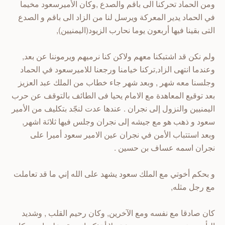
ومن الحماد تحركنا الى باقم والصدع ,وكان الأميرسعود مخيما
في الحماد يدير المعركة ويرسل لنا من الزاد الى باقم و الصدع
التى بقينا فيها أربعون يوما نحارب الزيود(اليمنيين),
ولم نكن قد اشتبكنا معهم ولاكن كنا نرميهم ويرموننا عن بعد,
وعندما انتهى الزاد,تركنا خيامنا ورجعنا للاميرسعود في الحماد
وجلسنا معه شهر , وبعد شهر جاء خطاب من الملك عبد العزيز
بعد توقيع المعاهدة مع الامام يحيا فى الطائف بالتوقف عن حرب
اليمنيين والنزول إلى نجران . عندها عدت لنجّد بتكليف من الأمير
سعود و ذهب هو مع جيشه إلى نجران وجلس فيها ثلاثة اشهر,
وبعد استتباب الأمن في نجران عين الامير سعود أميرا على
نجران اسمه عساف بن حسين .
و بحكم أخوتي مع الملك سعود يشهد على الله إني ما قد تعاملت
مع رجل مثله,
كان صادقا مع نفسه ومع الآخرين, وكان رحيم القلب , وشديد