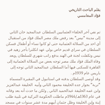
بقلم الباحث التاريخي
فؤاد المغامسي
تم نفي آخر الخلفاء العثمانيين السلطان عبدالمجيد خان الثاني
إلى مدينة “نيس” بعد رفض ملك مصر الملك فؤاد من استقبال
أي احد من السلالة العثمانية حتى لو كانوا نساء أو أطفال فسكن
السلطان في سراي قديم خاص بولي عهد انكلترا بأجر زهيد في
نيس وتكفلت لجنة في الهند بدفع راتب شهري للسلطان ,وبعد
وفاة الملك فؤاد ملك مصر توجه بعض من السلالة العثمانية إلى
القاهرة للسكنى فيها أما السلطان عبدالمجيد الثاني توجه إلى
باريس عام 1939م .
وقد أوصى السلطان بدفنه في استانبول في المقبرة المسماة
“تربة” بجوار جده الخليفة محمود الثاني وأبيه الخليفة عبدالعزيز
وابن عمه الخليفة عبدالحميد الثاني , ولكن ما حدث أنه بعد وفاته
في عام 1363هـ/1944م ماطلت الحكومة التركية في تلبية طلب
إبنة وإبن الخليفة وظل جثمان أبيهم مدة عشر سنوات في مسجد