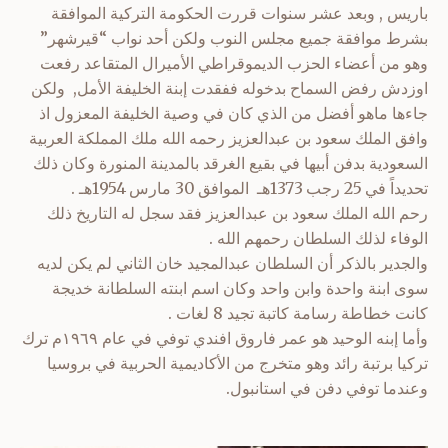
باريس , وبعد عشر سنوات قررت الحكومة التركية الموافقة
بشرط موافقة جميع مجلس النوب ولكن أحد نواب “قيرشهر”
وهو من أعضاء الحزب الديموقراطي الأميرال المتقاعد رفعت
اوزدش رفض السماح بدخوله ففقدت إبنة الخليفة الأمل, ولكن
جاءها ماهو أفضل من الذي كان في وصية الخليفة المعزول اذ
وافق الملك سعود بن عبدالعزيز رحمه الله ملك المملكة العربية
السعودية بدفن أبيها في بقيع الغرقد بالمدينة المنورة وكان ذلك
تحديداً في 25 رجب 1373هـ الموافق 30 مارس 1954هـ .
رحم الله الملك سعود بن عبدالعزيز فقد سجل له التاريخ ذلك
الوفاء لذلك السلطان رحمهم الله .
والجدير بالذكر أن السلطان عبدالمجيد خان الثاني لم يكن لديه
سوى ابنة واحدة وابن واحد وكان اسم ابنته السلطانة خديجة
كانت خطاطة رسامة كاتبة تجيد 8 لغات .
وأما إبنه الوحيد هو عمر فاروق افندي توفي في عام ١٩٦٩م ترك
تركيا برتبة رائد وهو متخرج من الأكاديمية الحربية في بروسيا
وعندما توفي دفن في استانبول.