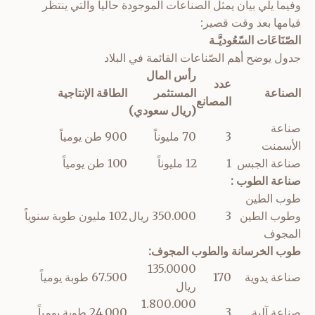
وفيما يلي بيان يمثل الصناعات الموجودة حالياً والتي ينتظر
قيامها بعد وقت قصير:
الصّنَاعَات السّعُوديَّـة
جدول يوضح أهم الصّناعات القائمة في البلاد
رأس المال
عدد
الصناعة
المستثمر
الطاقة الإنتاجية
المصانع
(ريال سعودي)
صناعة
3
70 مليوناً
900 طن يومياً
الأسمنت
صناعة الجبس
1
12 مليوناً
100 طن يومياً
صناعة الطوب :
طوب الطين
وطوب الطين
3
350.000 ريال
102 مليون طوبة سنوياً
المجوف
طوب الخرسانة والطوب المجوف:
135.0000
صناعة يدوية
170
67.500 طوبة يومياً
ريال
1.800.000
صناعة آلية
3
24.000 طوبة يومياً