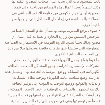
ثابت للمستودعات التي يجب على أصحاب المصانع التقيد بها
وذلك تسهيلاً لسير أعمال هذه المصانع من ناحية وكي تتمكن
المديرية أو أي جهاز حكومي من متابعة التطور الصناعي في
المملكة والمساهمة في إيجاد حل للمشاكل التي تواجهها من
ناحية أخرى.
• سوف ترفع المديرية توصياتها بشأن نظام السجل الصناعي
الترخيص المسبق من وزارة التجارة والصناعة قبل إنشاء أي
مصنع وذلك تجنباً لتبديد الثروة القومية في الإستثمارات الصناعية
المغلوطة التي ستنشأ عنها طاقات فائضة وتحويلها بدلا من ذلك
إلى المجالات الصناعية الأخرى.
أما فيما يتعلق بحقل الكهرباء فقد تعاقدت الوزارة مع إحدى
الشركات الإستثمارية لدراسة جميع المشاكل المتعلقة بالطاقة
الكهربائية في المملكة ووضع التوصيات الخاصة بها ، وتشمل هذه
الدراسة وضع سياسة عامة للكهرباء وتوحيد نظام الشبكات
والذبذبة والفولتج ووضع التوصيات المؤدية إلى توفير الطاقة
اللازمة للجمهور والصناعات الوطنية بأرخص الأسعار الممكنة ،
وقد أوشكت الشركة على الانتهاء من دراستها ورفعت للمديرية
قسماً من توصياتها وهي في طريقها إلى رفع التقارير النهائية .