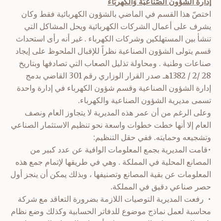
إدارة الشؤون الصّناعيَّة وَالكهربَاء
اختصّ هذا القسم في الماضي بالشؤون الكهربائية فقط وكان
يشرف على أعمال الشركات الكهربائية ويحل المشاكل التي
تنشأ بين المستهلكين وشركات الكهرباء . غير أنه رأى استحداث
قسم يتولى الشؤون الصناعية نظراً للإقبال الملحوظ على إيجاد
صناعات وطنية . ومحاولة تذليل الصعاب التي تصادفها وبتاريخ
28 /2 / 1382هـ صدر القرار الوزاري رقم 301 القاضي بدمج
إدارة الشؤون الصناعية وقسم شؤون الكهرباء في إدارة واحدة
تسمى مديرية الشؤون الصناعية والكهرباء.
وعلى الرغم من أن عمر هذه المديرية لا يتجاوز العام ونصف
العام إلا أنها خطت خطوات واسعة نحو تنظيم الاستثمار الصناعي
وتشجيعه وحمايته. ففي حقل التنظيم:
•قامت المديرية بجمع المعلومات الوافية عن عدد كبير من
المصانع المحلية في المملكة . وهي في طريقها لإتمام جمع هذه
المعلومات عن بقية المصانع وتصنيفها ، وبذلك يمكن أن ينجز أول
حصر صناعي دقيق في المملكة.
• رفعت المديرية التوصيات اللازمة بضرورة التعاقد مع شركة
محاسبة لعمل نماذج موضوع للدفاتر الحسابية وكذلك وضع نظام