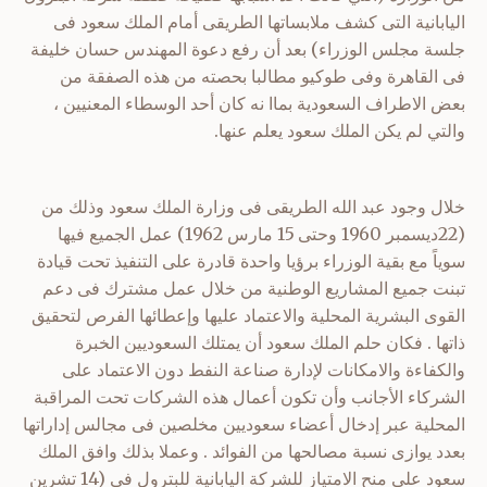
اليابانية التى كشف ملابساتها الطريقى أمام الملك سعود فى
جلسة مجلس الوزراء) بعد أن رفع دعوة المهندس حسان خليفة
فى القاهرة وفى طوكيو مطالبا بحصته من هذه الصفقة من
بعض الاطراف السعودية بماا نه كان أحد الوسطاء المعنيين ،
والتي لم يكن الملك سعود يعلم عنها.
خلال وجود عبد الله الطريقى فى وزارة الملك سعود وذلك من
(22ديسمبر 1960 وحتى 15 مارس 1962) عمل الجميع فيها
سوياً مع بقية الوزراء برؤيا واحدة قادرة على التنفيذ تحت قيادة
تبنت جميع المشاريع الوطنية من خلال عمل مشترك فى دعم
القوى البشرية المحلية والاعتماد عليها وإعطائها الفرص لتحقيق
ذاتها . فكان حلم الملك سعود أن يمتلك السعوديين الخبرة
والكفاءة والامكانات لإدارة صناعة النفط دون الاعتماد على
الشركاء الأجانب وأن تكون أعمال هذه الشركات تحت المراقبة
المحلية عبر إدخال أعضاء سعوديين مخلصين فى مجالس إداراتها
بعدد يوازى نسبة مصالحها من الفوائد . وعملا بذلك وافق الملك
سعود على منح الامتياز للشركة اليابانية للبترول فى (14 تشرين