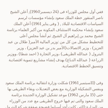
ففي أول مجلس للوزراء فى (24 ديسمبر1960), أعلن الشيخ
ناصر المنقور خطة الملك سعود بإنشاء مؤسسات لرسم
السياسات الاقتصادية للبلاد , ( وفى يناير 1961) أعلن الملك
سعود بإنشاء محكمة الاستئناف المكونة من أكبر العلماء برئاسة
الشيخ محمد بن إبراهيم آل الشيخ, ثم أنشأ مجلس أعلى
للتخطيط مشكل من كل من :وزير المالية الأمير( طلال بن عبد
العزيز) ، وزير الاتصالات(الأمير بدر بن عبد العزيز) ، وزير
البترول ( عبدالله الطريقى) ،وزير التجارة ( احمد شطا) ،ووزير
الزراعة ( عبدالله الدباغ) بهدف إنشاء مشاريع تنموية اقتصادية
وتنسيق الخطط الاقتصادية.
وفى (11سبتمبر 1961) شكلت وزارة انتقالية برئاسة الملك سعود
وبنفس التشكيلة الوزارية مع بعض التعديلات وبقاء الطريقى بها
حتى (15 مارس 1962) موعد تشكيل الوزارة الجديدة برئاسة
الملك سعود والتى تم فيها خروج الطريقى مع عدد من الوزراء
من الوزارة (التي كانت أحد أسبابها فضيحة صفقة شركة البترول