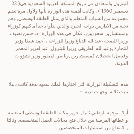
للبترول والمعادن فى تاريخ المملكة العربية السعودية فى( 22
ديسمبر 1960 ) . وكانت أهمية هذه الوزارة بأنها ولأول مرة تضم
مجموعة من الشباب المتعلم والذى يمثل الطبقة الوسطى, وهم
نخبة من الاداريين ذوات الخبرة والذين بدأوا بأخذ أماكنهم كوزراء
ومستشارين سعوديين . فكان فى هذه الوزارة : د. حسن نصيف
وزيرا للصحة ،عبدالله الدباغ وزيرا للزراعة ، أحمد شطا وزير
للتجارة ,وعبدالله الطريقى وزيرا للبترول ,عبدالعزيز المعمر
وفيصل الحجيلان كمستشارين ,وناصر المنقور وزير لشؤو ن
الدولة.
هذه التشكيلة الوزارية التى اختارها الملك سعود بدقة كانت دليلا
يثبت ثلاثة توجهات لديه :-
أولا , توجهه الوطني ثانيا , تعزيز مكانة الطبقة الوسطى المتعلمة
وإعطائها الفرصة من خلال فتح مجالات العمل المتخصصه, وثالثا
, الانتفاع من استشارات المتخصصين .