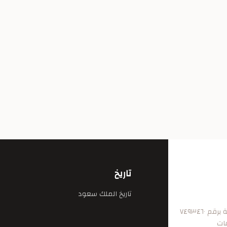
تاريخ
تاريخ الملك سعود
٧٤٩٣٤٦
فات