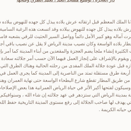
 الملك المعظم قبل ارتقائه عرش بلاده يبذل كل جهده للنهوض ببلاده 
عرش بلاده يبذل كل جهده للنهوض ببلاده وقد اتسعت هذه الرغبة السامية م
آماله وهو كبير الأمل دائماًً وواصل السير الحثيث للرقي بشعبه فامر 
ر بلاده الواسعة وكان نصيب مدينة الرياض لا يقل عن نصيب باقي أجزا
الكثيرة إنشاء ملجأ يضم العجزة والمقعدين من أبناء المدينة كما أمر ب
قوم بالإشراف على إنجاز العمل فيهما الآن حسب أمر جلالته سعادة ال
 قبل عودة جلالة الملك المفدى من رحلته الحالية وهناك الطرق التي أم
 أربعة طرق مستقلة تمتد من الناصرية إلى المدينة كما يجرى العمل ف
من طريق المطار تقطع شارع البطحاء الواسعة حتى نهاية العمران وهنا
م وسيكون لفتحها أكبر الأثر في حياة الرياض العمرانية هذا بعض الإصلاح
مدينة الرياض التي ستزدهر في عهد جلالته إن شاء الله ، وسنوافيكم في
تي يهدف لها صاحب الجلالة إلى رفع مستوى المدينة التاريخية حفظ الله ج
 حياته الكريمة .