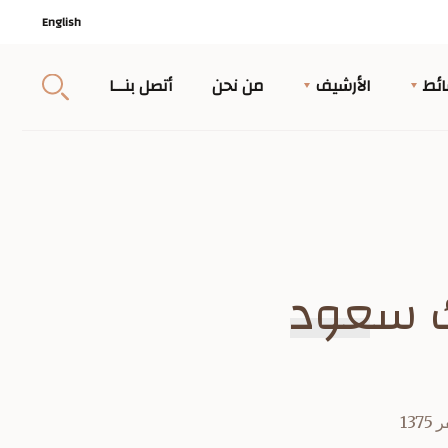
English
ئط
الأرشيف
من نحن
أتصل بنــا
ك سعود