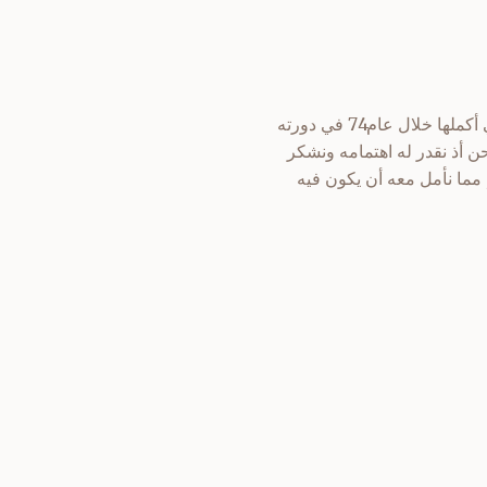
السلام عليكم ورحمة الله وبركاته وبعد , فقد رفع إلينا مجلس الشورى التقرير السنوي عن أعماله التي أكملها خلال عام74 في دورته
حن أذ نقدر له اهتمامه ونشكر
 مما نأمل معه أن يكون فيه