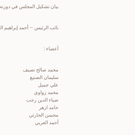
بيان تشكيل المجلس في دورته 
نائب الرئيس – أحمد إبراهيم ال
أعضاء :
محمد صالح نصيف عبد 
سليمان الصنيع ف
علي جميل أمين 
محمد زواوي محمد
ضياء الدين رجب محم
حامد ازهر على اب
محسن الحارثي سر
أحمد العربي مح