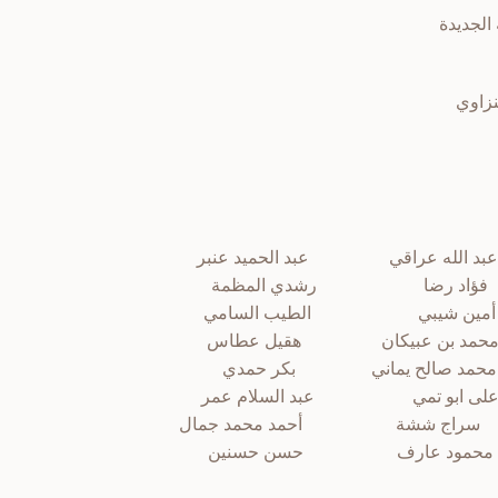
الجديدة
نزاوي
الله عراقي عبد الحميد عنبر
ؤاد رضا رشدي المظمة
شيبي الطيب السامي
 بن عبيكان هقيل عطاس
د صالح يماني بكر حمدي
و تمي عبد السلام عمر
اج ششة أحمد محمد جمال
مود عارف حسن حسنين