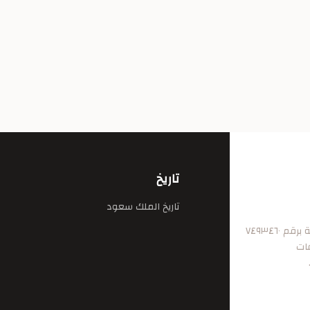
تاريخ
تاريخ الملك سعود
٧٤٩٣٤٦
فات