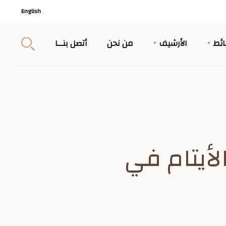
English
ئط
الأرشيف
من نحن
أتصل بنــا
لأيتام في