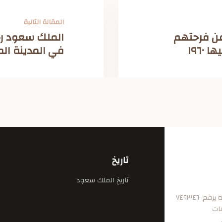
المقالة التالية
عن فرحتهم
الملك سعود رح
١٩٦٠
في المدينة المنور
تاريخ
تاريخ الملك سعود
٧٤٩٣٤٦
فات