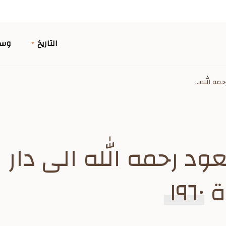
التاريخ
وسا
مه الله...
ود رحمه الله الى دار ا
١٩