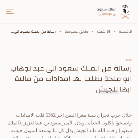
الرئيسية
الأرشيف
وثائق سعودية
رسالة من الملك سعود الى...
1352
رسالة من الملك سعود الى عبدالوهاب
ابو ملحة يطلب بها امدادات من مالية
ابها للجيش
خلال حرب نجران سنة مغزا اليمن اخر 1352 قلت الامدادات
واصبحوا يأكلون الحدأة ..وبذل الأمير سعود بن عبدالعزيز ..(الملك
سعود) رحمه الله قائد الجيش بذل كل ما بوسعه لتمويل جيشه
حتى انه قال لا تعطوني وجبات الأكل قبل اخوياي ..وهنا رسالة