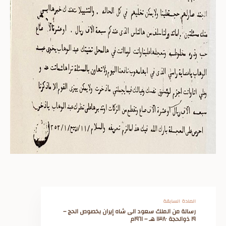
المادة السابقة
رسالة من ⁧‫الملك سعود‬⁩ الى شاه إيران بخصوص الحج –
‫١٩ ‫ذوالحجة‬ ١٣٨٠ هـ – ١٩٦١م