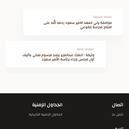
المادة السابقة
موافقة ولي العهد الامير سعود رحمه الله على
افتتاح مدرسة القوعي
المقالة التالية
وثيقة : الملك عبدالعزيز يصدر مرسوم ملكي بتأليف
أول مجلس وزراء برئاسة الأمير سعود
اتصال
الجداول الزمنية
اتصل بنا
الجداول الزمنية التاريخية