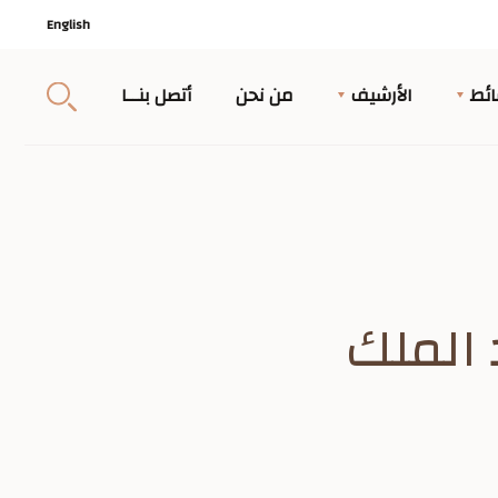
English
ئط
الأرشيف
من نحن
أتصل بنــا
 الملك