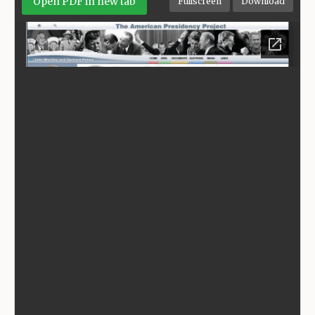
Open PDF in new tab
Fullscreen
Download