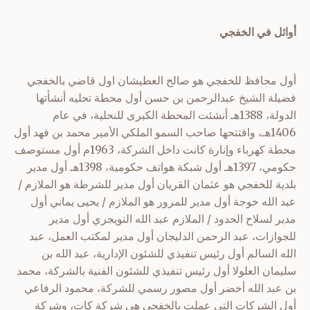
أوائل في الخفجي
أول محافظ للخفجي هو صالح العطيشان
اول قاضي بالخفجي
فضيلة الشيخ عبدالرحمن بن حسن
أول محطة تحليه أنشأتها
الدولة، 1388هـ
أنشئت المحطة الكبرى للنحلية، في عام
1406هـ، وافتتحها صاحب السمو الملكي الأمير محمد بن فهد
أول
محطة كهرباء وإنارة كانت داخل الشركة، 1963م
أول مستوصف
حكومي، 1397هـ
أول شبكة هواتف حكومية، 1398هـ
أول مدير
بلدية للخفجي هو عثمان القريان
أول مدير للشرطة هو الملازم /
عبد الله خوجة
أول مدير للمرور هو الملازم / يحيى يماني
أول
مدير لسلاح الحدود / الملازم عبد الله التويجري
أول مدير
للجوازات، عبد الرحمن الدليجان
أول مدير لمكتب العمل، عبد
الله السالم
أول رئيس تنفيذي للشئون الإدارية، عبد الله بن
سليمان العلولا
أول رئيس تنفيذي للشئون الفنية بالشركة، محمد
بن عبد الله أخضر
أول مصور رسمي للشركة، محمود الرفاعي
أول الشركات التي عملت بالخفجي هي شركة كات، وشركة