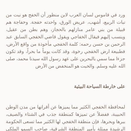
ورد في قاموس لسان العرب لابن منظور أن الخفج هو نبت من
نبات الربيع، أشهب، عريض الورق، واحدته خفجة. وخفاجة هم
قبيلة من بني عامر منازلهم بالحجاز، وهم بطن من عقيل،
وينسب إليهم فيقال الخفاجي ويقول قاضي الخفجي السابق عبد
الرحمن بن حسن رحمه: كلمة الخفجي مأخوذة من واقع الأرض،
فطبيعة ارض الخفجي رخوة، وقد كانت يوماً ما بحراً، وقد تكون
جزءا مما سمي بالبحرين على عهد رسول الله سيدنا محمد، صلى
الله عليه وسلم. والخبت هو المنخفض من الأرض
على خارطة السياحة البيئية
لمحافظة الخفجي الكثير مما يميزها عن أقرانها من مدن الوطن
الحبيبة، ففضلاً عن تميزها كمنطقة جذب في الشتاء والصيف،
ببرها وبحرها، فإن منطقة الخفجي لها الكثير مما تسعى الحكومة
الرشيدة ممثلة بأمير المنطقة الشرقية، صاحب السمو الملكي