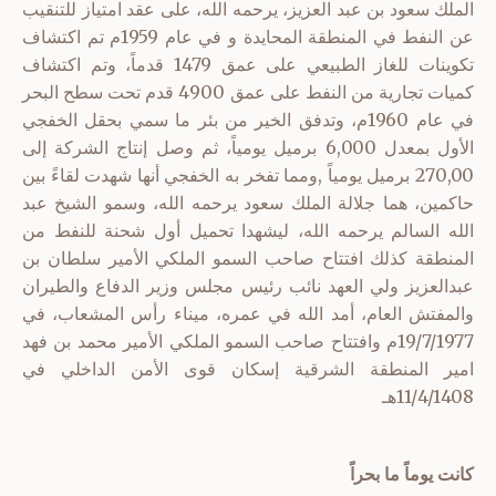
الملك سعود بن عبد العزيز، يرحمه الله، على عقد امتياز للتنقيب
عن النفط في المنطقة المحايدة و في عام 1959م تم اكتشاف
تكوينات للغاز الطبيعي على عمق 1479 قدماً، وتم اكتشاف
كميات تجارية من النفط على عمق 4900 قدم تحت سطح البحر
في عام 1960م، وتدفق الخير من بئر ما سمي بحقل الخفجي
الأول بمعدل 6,000 برميل يومياً، ثم وصل إنتاج الشركة إلى
270,00 برميل يومياً ,ومما تفخر به الخفجي أنها شهدت لقاءً بين
حاكمين، هما جلالة الملك سعود يرحمه الله، وسمو الشيخ عبد
الله السالم يرحمه الله، ليشهدا تحميل أول شحنة للنفط من
المنطقة كذلك افتتاح صاحب السمو الملكي الأمير سلطان بن
عبدالعزيز ولي العهد نائب رئيس مجلس وزير الدفاع والطيران
والمفتش العام، أمد الله في عمره، ميناء رأس المشعاب، في
19/7/1977م وافتتاح صاحب السمو الملكي الأمير محمد بن فهد
امير المنطقة الشرقية إسكان قوى الأمن الداخلي في
11/4/1408هـ
كانت يوماً ما بحراً