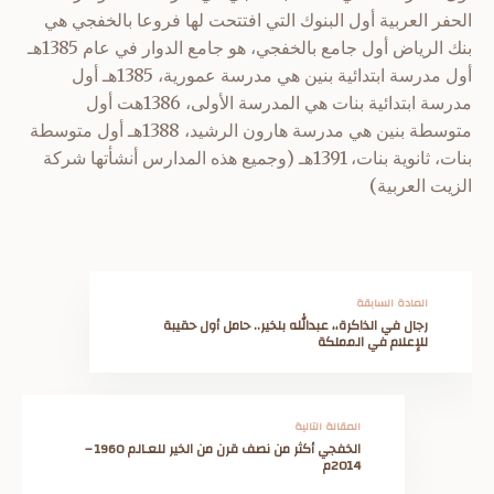
الحفر العربية
أول البنوك التي افتتحت لها فروعا بالخفجي هي
بنك الرياض
أول جامع بالخفجي، هو جامع الدوار في عام 1385هـ
أول مدرسة ابتدائية بنين هي مدرسة عمورية، 1385هـ
أول
مدرسة ابتدائية بنات هي المدرسة الأولى، 1386هت
أول
متوسطة بنين هي مدرسة هارون الرشيد، 1388هـ
أول متوسطة
بنات، ثانوية بنات، 1391هـ (وجميع هذه المدارس أنشأتها شركة
الزيت العربية)
المادة السابقة
رجال في الذاكرة،، عبدالله بلخير.. حامل أول حقيبة
للإعلام في المملكة
المقالة التالية
الخفجي أكثر من نصف قرن من الخير للعـالم 1960 –
2014م