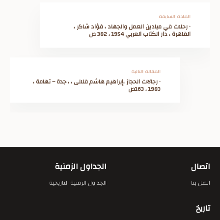
المادة السابقة
• رحلات في ميادين العمل والجهاد ، فؤاد شاكر ،
القاهرة ، دار الكتاب العربي 1954 ، 382 ص
المقالة التالية
• رجالات الحجاز ،إبراهيم هاشم فلالى ، ، جدة – تهامة ،
1983 ، 163ص
اتصال
الجداول الزمنية
اتصل بنا
الجداول الزمنية التاريخية
تاريخ