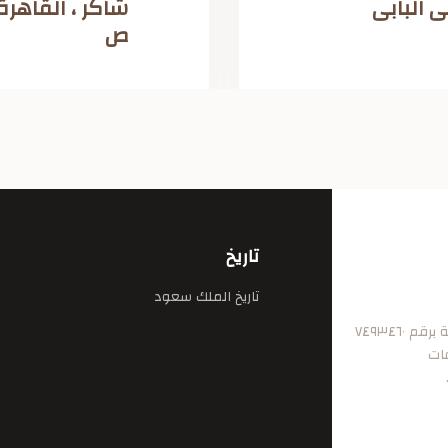
 البابى
ص
تاريخ
تاريخ الملك سعود
٧٤٩٣٤٦
فات