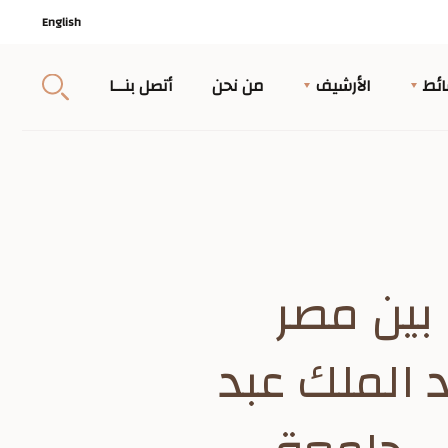
English
ئط
الأرشيف
من نحن
أتصل بنــا
بين مصر
 الملك عبد