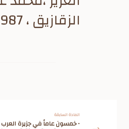
العزيز ،محمد عب
الزقازيق ، 1987 ، 11ص
المادة السابقة
• خمسون عاماً في جزيرة العرب