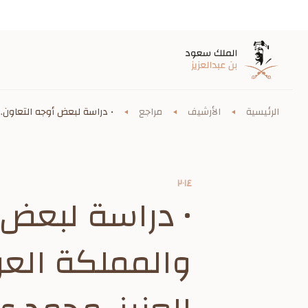
الرئيسية
الأرشيف
مراجع
• دراسة لبعض أوجه التعاون...
٢٠١٤
• دراسة لبعض 
والمملكة العر