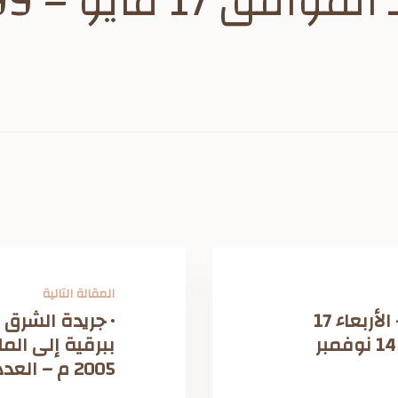
المقالة التالية
جر يدة عكاظ – ذكرى الجلوس – الأربعاء 17
• جريدة الشرق ا
جمادي الثانية 1382هـ الموافق 14 نوفمبر
2005 م – العدد 9887