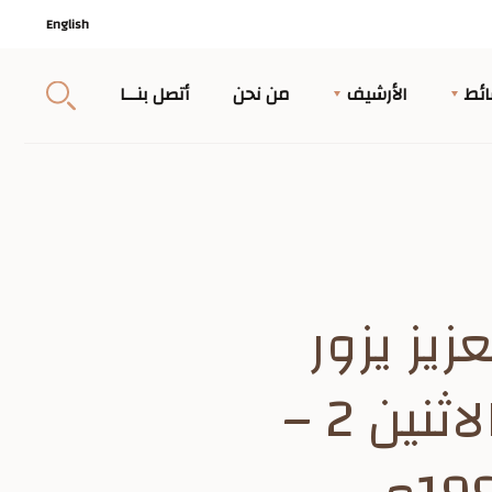
English
ئط
الأرشيف
من نحن
أتصل بنــا
زيز يزور
قصر خزام يفتتح قاعة الملك سعود- الاثنين 2 –