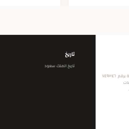
تاريخ
تاريخ الملك سعود
٧٤٩٣٤٦
فات