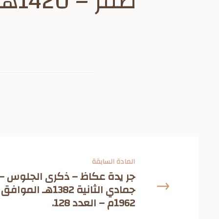
صفر – 1420هـ الموافق 17 مايو – 1999م
المادة السابقة
1962م – العدد 128.