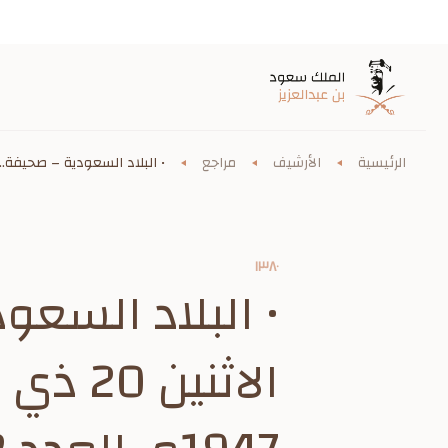
الرئيسية
الأرشيف
مراجع
• البلاد السعودية – صحيفة...
١٣٨٠
• البلاد السع