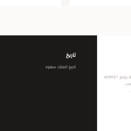
تاريخ
تاريخ الملك سعود
٧٤٩٣٤٦
فات