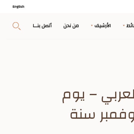
English
ئط
الأرشيف
من نحن
أتصل بنــا
عربي – يوم
ن 20 ذي الحجة سنة 1366هـ 4 نوفمبر سنة