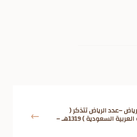
ياض –عدد الرياض تتذكر (
توحيد المملكة العربية السعودية ) 1319هـ –