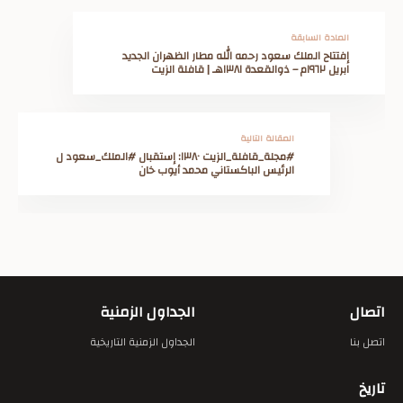
المادة السابقة
إفتتاح الملك سعود رحمه الله مطار الظهران الجديد
ابريل ١٩٦٢م – ذوالقعدة ١٣٨١هـ | قافلة الزيت
المقالة التالية
#مجلة_قافلة_الزيت ١٣٨٠: إستقبال #الملك_سعود ل
الرئيس الباكستاني محمد أيوب خان
اتصال
الجداول الزمنية
اتصل بنا
الجداول الزمنية التاريخية
تاريخ