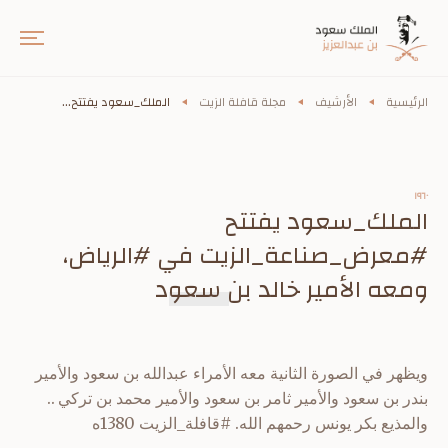
الرئيسية
الأرشيف
مجلة قافلة الزيت
الملك_سعود‬⁩ يفتتح...
١٩٦٠
الملك_سعود‬⁩ يفتتح
⁧‫#معرض_صناعة_الزيت‬⁩ في ⁧‫#الرياض‬⁩،
ومعه الأمير خالد بن سعود
ويظهر في الصورة الثانية معه الأمراء عبدالله بن سعود والأمير
بندر بن سعود والأمير ثامر بن سعود والأمير محمد بن تركي ..
والمذيع بكر يونس رحمهم الله. #قافلة_الزيت 1380ه