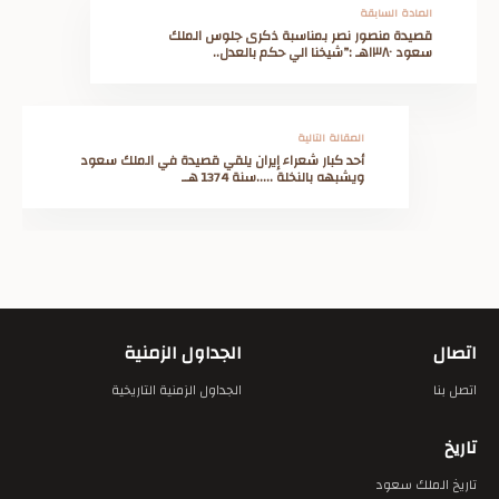
المادة السابقة
قصيدة منصور نصر بمناسبة ذكرى جلوس الملك
سعود ١٣٨٠هـ :”شيخنا الي حكم بالعدل..
المقالة التالية
أحد كبار شعراء إيران يلقي قصيدة في الملك سعود
ويشبهه بالنخلة …..سنة 1374 هــ
اتصال
الجداول الزمنية
اتصل بنا
الجداول الزمنية التاريخية
تاريخ
تاريخ الملك سعود