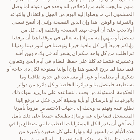
منهم بما يجب عليه من الإخلاص لله وحده في دعوته لما وصل
المسلمون إلى ما وصلوا إليه اليوم من الجهل والتخاذل والتباعد
والتفرقة والوهن . هذا وإن الدين النصيحة وإنني إذ أنصح نفسي
أولا يجب علىّ أن أتوجه بهذه النصيحة والكلمة إلى كل من
ستصل أو تنتهي إليه مبتهلا إليه تعالى في موقفنا هذا أن يوفقنا
وإياكم جميعاً إلى كل مافية خيرنا ونهضتنا في أمور ديننا ودنيانا
ثم أطلب من كل واحد منكم أن يشعر أنه في بلاده وبين أهله
وعشيرته فنتساعد كلنا على حفظ النظام في أيام الحج ونتعاون
فيما بيننا لما يريح الجميع هذا وإن أبوابنا مفتوحة لكل ذي حاجة أو
شكوى أو مظلمة أو عون أو مساعدة في حدود طاقتنا وما
نستطيعه فليتصل بنا وبدوائرنا الخاصة وبكل دائرة من دوائر
الحكومة المسئولة من يحب ، لتساعده على ما يريد سواء ذلك
بالبرقيات أو بالرسائل أو بأية وسيلة أخرى فكل ما يرفع إلينا
نطلع عليه ونهتم به ونحيله إلى جهات الاختصاص مزوداً بأمرنا
المستعجل فيما نراه عنه وإننا إذ نطلعكم جميعاً على ذلك نأمل
أيضاً في أن يقدر الكل المسئوليات العظيمة التي نضطلع بها في
هذه الأيام من السهر ليلا ونهارا على كل صغيرة وكبيرة من
شئون مئات الألوف منكم المتدفقين إلى أم القرى في هذا