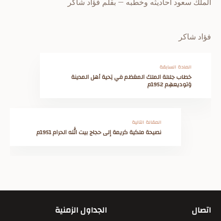
الملك سعود أحاديثه وخطبه – بقلم فؤاد شاكر
فؤاد شاكر
المادة السابقة
خطاب جلالة الملك المعَظم في تِحية أهل المدينة
وَتوديعهِم 1952م
المقالة التالية
نصيحة ملكية كريمة إلى حجاج بيت الله الحرام 1951م
اتصال
الجداول الزمنية