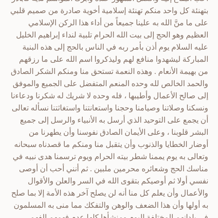
بتهنئة كل واحد منكم تهنئة إسلامية أخوية صادرة من صميم قلبي
على ما منَّ الله به علينا جميعاً من أداء هذا الركن الإسلامي
العظيم وهو الحج إلى بيت الله الحرام تلبية لنداء إبراهيم الخليل
عليه السلام يوم أذن بأمر ربه في الناس بالحج إلى هذه البنية
المباركة ليشهدوا منافع لهم وليذكروا اسم الله على ما رزقهم
من بهيمة الأنعام . وهذه النعمة تستحق منا ومنكم الشكر الصادق
والحمد الخالص لله وحده المنعم المتفضل على الجميع والموفق
إلى صالح الأعمال وأطيبها ، فله وحده لا شريك له شكرنا ودعاءنا
ونسكنا وصلاتنا وصيامنا وحجنا واستعانتنا واستغاثتنا نسأله تعالى
أن يجمع على التوحيد الذي أرسل به الأنبياء والرسل إلى جميع
البشر قلوبنا ، وعلى الأيمان الصادق نفوسنا وأن يطهرنا من
أوضار الخطايا والذنوب وأن يتقبل منا ومنكم ما قصدناه سبحانه
وتعالى به يوم يممنا شطر بيته الحرام ويوم ترسمنا هدى نبيه في
مناسك الحج وشعائره محرمين ملبين . ثم أنني أحب أن أوصى
نفسي أولا ثم أوصيكم بتقوى الله في السر والعلن والأقوال
والأعمال وأن يعلم كل منا أنه لن يصلح آخر هذه الأمة إلا بما صلح
به أولها وأن هذا الضعف والوهن والتفكك مما منى به المسلمون
في بلدانهم المختلفة اليوم ومنشأها كلها عدم فهمهم الفهم