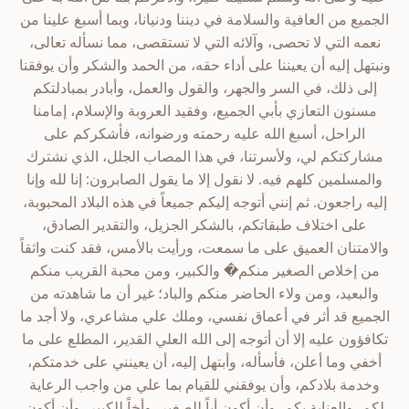
الجميع من العافية والسلامة في ديننا ودنيانا، وبما أسبغ علينا من
نعمه التي لا تحصى، وآلائه التي لا تستقصى، مما نسأله تعالى،
ونبتهل إليه أن يعيننا على أداء حقه، من الحمد والشكر وأن يوفقنا
إلى ذلك، في السر والجهر، والقول والعمل، وأبادر بمبادلتكم
مسنون التعازي بأبي الجميع، وفقيد العروبة والإسلام، إمامنا
الراحل، أسبغ الله عليه رحمته ورضوانه، فأشكركم على
مشاركتكم لي، ولأسرتنا، في هذا المصاب الجلل، الذي نشترك
والمسلمين كلهم فيه. لا نقول إلا ما يقول الصابرون: إنا لله وإنا
إليه راجعون. ثم إنني أتوجه إليكم جميعاً في هذه البلاد المحبوبة،
على اختلاف طبقاتكم، بالشكر الجزيل، والتقدير الصادق،
والامتنان العميق على ما سمعت، ورأيت بالأمس، فقد كنت واثقاً
من إخلاص الصغير منكم� والكبير، ومن محبة القريب منكم
والبعيد، ومن ولاء الحاضر منكم والباد؛ غير أن ما شاهدته من
الجميع قد أثر في أعماق نفسي، وملك علي مشاعري، ولا أجد ما
تكافؤون عليه إلا أن أتوجه إلى الله العلي القدير، المطلع على ما
أخفي وما أعلن، فأسأله، وأبتهل إليه، أن يعينني على خدمتكم،
وخدمة بلادكم، وأن يوفقني للقيام بما علي من واجب الرعاية
لكم، والعناية بكم، وأن أكون أباً للصغير، وأخاً للكبير، وأن أكون