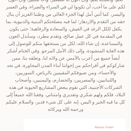
لكم على ما أحب، أن تكونوا لي في السراء والضراء، وفي العسر
واليسر، كما أنني آمل لهذا الجزء الغالي من وطننا العزيز أن ينال
حقه من التقدم والازدهار؛ لما فيه مصلحتكم الدينية والدنيوية، بما
يكفل للكل الرغد في العيش، والسعادة والرفاهية؛ حتى يكون
في المقدمة في كل عمل صالح، وتقدم مطرد، وسأبذل العون
والمساعدة، إن شاء الله، لكل من يستحقها منكم للوصول إلى
هذه الغاية المنشودة، وإلى ذلك الأمل المرجو. وفي الختام أشكر
أيضاً جميع من أعرب بالأمس عن ولائه لنا، وتعلقه بنا، ممن
شاركوكم في أفراحكم من إخواننا أبناء المدن المجاورة، في نجد
والأحساء، ومن ضيوفكم المقيمين بالرياض، السوريين،
واللبنانيين، والمصريين، والحضارم، واليمنيين، وأصحاب
الشركات الأجنبية، التي تقوم ببعض المشاريع الحيوية في هذه
البلاد، فلكم ولهم شكري وتقديري وامتناني. وفقنا الله جميعاً إلى
كل ما فيه الخير و اليمن. إنه على كل شيء قدير، والسلام عليكم
ورحمة الله وبركاته
المادة السابقة