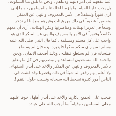
عما ينفعهم في أمر دينهم ودنياهم ، ونحن ما يليق منا السكوت ،
بل يجب علينا القيام بما يلزمنا لخالقتنا وللمسلمين ، وبما إنني
أرى فتوراً وتساهلاً في الأمر بالمعروف والنهي عن المنكر
وتقصيراً عظيماً في ذلك من هيئات وغيرهم مع إننا لم ندخر
وسعاً في تعزيز الهيئات ومناصرتها ولكن الهيئات ، أرى أن معهم
تكاسلاً وفتوراً في الأمر بالمعروف والنهي عن المنكر الذي هو
واجب على كل مسلم ومسلمة ، كما قال النبي صلى الله عليه
وسلم : من رأى منكم منكراً فليغيره بيده فإن لم يستطع
فبلسانه فإن لم يستطع فبقلبه ، وذلك أضعف الإيمان . ونحن
والحمد الله مستعدون لمساعدتهم ونصرتهم في كل ما يتعلق
بالأمر بالمعروف والنهي عن المنكر والأخذ على أيدي السفهاء..
ولا أعلم إنهم رفعوا لنا شيئاً في ذلك وقصرنا وقد فشت في
الناس أمور كثيرة تسخط الله سبحانه وتسبب حلول النقم !.
فيجب على الجميع إنكارها والأخذ على أيدي أهلها ، خوفا عليهم
وعلى المسلمين ، وقياماً بما أوجب الله على عباده.