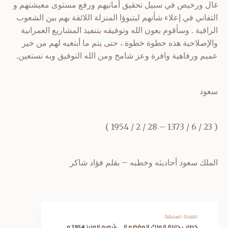
غال ورخيص في سبيل تحقيق أمانيهم ورفع مستوى معيشتهم و
التفاني في إعلاء شأنهم ليتبوؤا المنزلة اللائقة بهم بين الشعوب
الراقية . وسأقوم بعون الله وتوفيقه بتنفيذ المشاريع العمرانية
والإصلاحية هذه خطوة خطوة ، حتى يتم ما أبتغيه لهم من خير
عميم ورفاهية وافرة وعز شامخ ومن الله التوفيق وبه نستعين.
سعود
( 23 / 6 / 1373 – 28 / 2 / 1954 )
الملك سعود أحاديثه وخطبه – بقلم فؤاد شاكر
المادة السابقة
خطاب جلالة الملك المعَظم إلى شعبه العزيز 1954 م