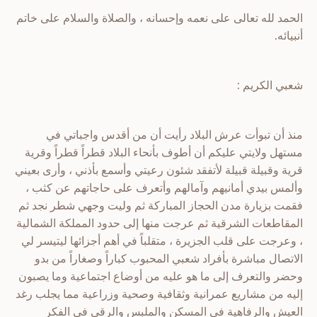
الحمد لله تعالى على نعمه وإحسانه ، والصلاة والسلام على خاتم
أنبيائه.
شعبي الكريم :
منذ أن تبوأت عرش البلاد رأيت أن من أقدس واجباتي في
مستهل ولايتي عليكم أن أطوف بأنحاء البلاد قطراً قطراً وقرية
قرية وقبيلة قبيلة لأتفقد شئون رعيتي وأسمع بأذني ، وأرى بعيني
وألمس بيدي أمانيهم وآمالهم وأتعرف على حاجاتهم عن كثب ،
فقمت بزيارة مدن الحجاز المباركة ثم وليت وجهي شطر نجد ثم
المقاطعات الشرقية ثم عرجت منها إلى حدود المملكة الشمالية
، وعرجت على قلب الجزيرة ، متقلباً في أهم أجزائها ليتيسر لي
الاتصال مباشرة بأفراد شعبي المحبوب كباراً وصغاراً من بدو
وحضر والتعرف إلى ما هو عليه من أوضاع اجتماعية وما يصبون
إليه من مشاريع عمرانية وثقافية وصحية وزراعية مما يجلب رغد
العيش والرفاهية في المسكن والملبس والرقى في الفكر