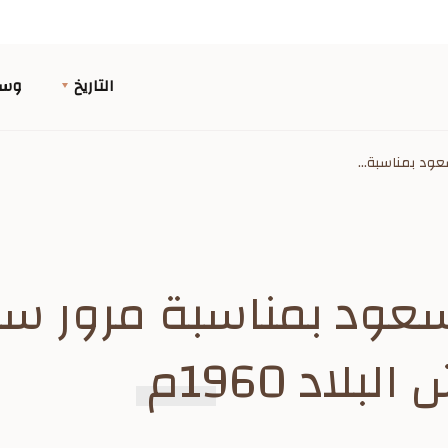
التاريخ
وسا
ود بمناسبة...
عود بمناسبة مرور س
لاد 1960م