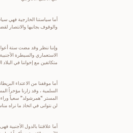
أما سياستنا الخارجية فهي سياس
والوقوف بجانبها والانتصار لق
وإننا ننظر وقد مضت ستة أعوام
الاستعماري والسيطرة الأجنبية .
متكاتفين مع إخواننا في البلاد
أما موقفنا من الاعتداء البريطا
السلمية ، وقد زارنا مؤخراً ال
المستر “همرشولد” سعياً وراء إ
لن نتوانى في اتخاذ ما نراه منا
أما علاقتنا بالدول الأجنبية فه