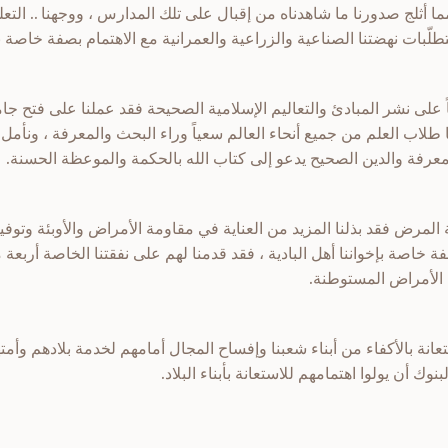
ما أثلج صدورنا ما شاهدناه من إقبال على تلك المدارس ، ووجهنا .. التعل
متطلّبات نهضتنا الصناعية والزراعية والعمرانية مع الاهتمام بصفة خاصة ب
على نشر المبادئ والتعاليم الإسلامية الصحيحة فقد عملنا على فتح جام
طلاب العلم من جميع أنحاء العالم سعياً وراء البحث والمعرفة ، ونأمل إ
لمعرفة والدين الصحيح يدعو إلى كتاب الله بالحكمة والموعظة الحسنة.
ة المرض فقد بذلنا المزيد من العناية في مقاومة الأمراض والأوبئة وتوفي
خاصة بإخواننا أهل البادية ، فقد قدمنا لهم على نفقتنا الخاصة أربع
ن الأمراض المستوطنة.
عانة بالأكفاء من أبناء شعبنا وإفساح المجال أمامهم لخدمة بلادهم وأمت
وك أن يولوا اهتمامهم للاستعانة بأبناء البلاد.