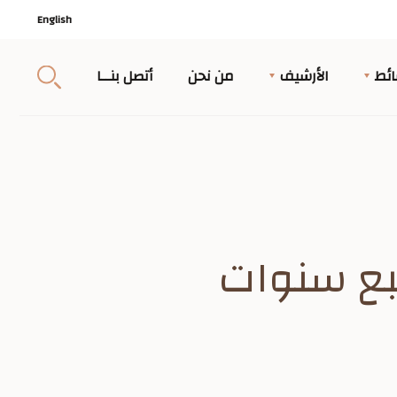
English
ئط
الأرشيف
من نحن
أتصل بنــا
بع سنوات