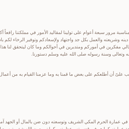
ناسبة مرور سبعة أعوام على تولينا لمقاليد الأمور في مملكتنا رافعاً 
ة دينه وشريعته والعمل بكل جد واجتهاد ولإسعادكم وتوفير الرخاء لكم
الي مفكرين في أموركم ومتدبرين في أحوالكم وما كان ليتحقق لنا هذا ل
نه وتعالى وسنة رسوله صلى الله عليه وسلم دستورنا.
ب علىّ أن أطلعكم على بعض ما قمنا به وما عزمنا القيام به من أعمال
ط في عمارة الحرم المكي الشريف وتوسعته دون ضن بالمال أو الجهد آملي
وعة عمارته كما هو في قدسيته وعظمته ، كما تم بعون الله شق وتوسيع