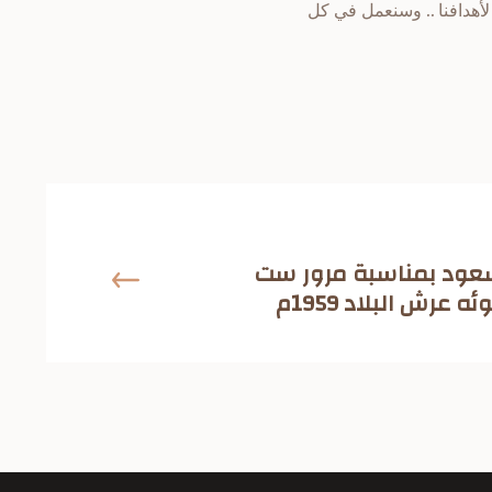
لأهدافنا .. وسنعمل في كل
عود بمناسبة مرور ست
عرش البلاد 1959م