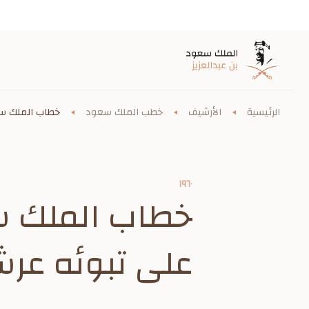
الرئيسية
الأرشيف
خطب الملك سعود
خطاب الملك سع
١٩٦٠
خطاب الملك س
على تبوئه عرش الب