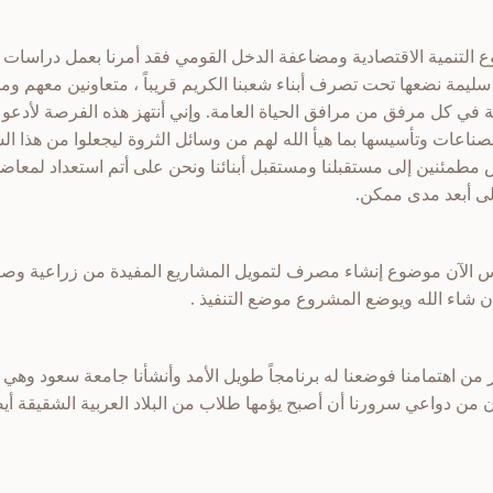
ضوع التنمية الاقتصادية ومضاعفة الدخل القومي فقد أمرنا بعمل دراسا
ليمة نضعها تحت تصرف أبناء شعبنا الكريم قريباً ، متعاونين معهم 
ملة في كل مرفق من مرافق الحياة العامة. وإني أنتهز هذه الفرصة لأدعو 
ناعات وتأسيسها بما هيأ الله لهم من وسائل الثروة ليجعلوا من هذا ال
طمئنين إلى مستقبلنا ومستقبل أبنائنا ونحن على أتم استعداد لمعاضدت
لى أبعد مدى ممكن.
س الآن موضوع إنشاء مصرف لتمويل المشاريع المفيدة من زراعية وصناعي
 إن شاء الله ويوضع المشروع موضع التنفيذ .
فر من اهتمامنا فوضعنا له برنامجاً طويل الأمد وأنشأنا جامعة سعود وهي
إن من دواعي سرورنا أن أصبح يؤمها طلاب من البلاد العربية الشقيقة أي