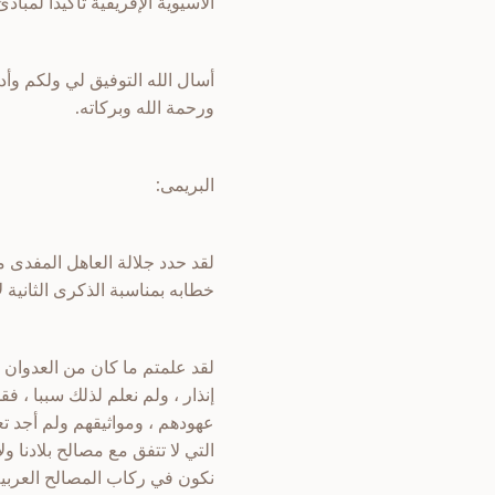
الآسيوية الإفريقية تأكيداً لمباد
أسال الله التوفيق لي ولكم وأدع
ورحمة الله وبركاته.
البريمى:
لقد حدد جلالة العاهل المفدى م
خطابه بمناسبة الذكرى الثانية ل
لقد علمتم ما كان من العدوان 
إنذار ، ولم نعلم لذلك سببا ، فق
عهودهم ، ومواثيقهم ولم أجد تعل
التي لا تتفق مع مصالح بلادنا و
نكون في ركاب المصالح العربية 