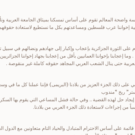
ة واضحة المعالم تقوم على أساس تمسكنا بميثاق الجامعة العربية وتأييد
ضية إخواننا عرب فلسطين ومساعدتهم بكل ما نستطيع لاستعادة حقوقهم
 على الثورة الجزائرية بإعجاب وإكبار إلى جهادهم ونضالهم في سبيل ت
 وما إعجابنا بإخواننا العمانيين بأقل من إعجابنا بجهاد إخواننا الجزائر
 العربية حتى ينال الشعب العربي المجاهد حقوقه كاملة غير منقوصة .
ني على ذلك الجزء العزيز من بلادنا (البريمى) فإننا عملنا كل ما في وس
مستر” ربخ “مندوب
يجاد حل لهذه القضية .. وفي حالة فشل المساعي التي يقوم بها السكرتير
سباً من إجراءات لاستعادة ذلك الجزء العربي من بلادنا.
ى قائمة على أساس الاحترام المتبادل والحياد التام متعاونين مع الدول الع