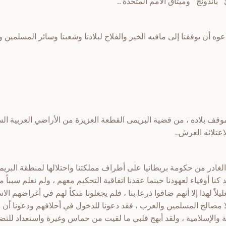
ئ “باندونج” وميثاق الأمم المتحدة ..
وه أن يوفقنا إلى مافيه الخير والفلاح لبلادنا وشعبنا وسائر المسلمين 
وقف بلاده ، من قضية البريمى القطعة العزيزة من الأراضي العربية الس
اعتلائه العرش..
الغادر من حكومة بريطانيا على أطراف مملكتنا واحتلالها لمنطقة الب
د كنا أوفياء لعهودنا حينما عقدنا اتفاقية التحكيم معهم ، ولم نعلم سبباً 
يلاً لهذا إلا أنهم ضاقوا ذرعا بنا ، فلم يجعلونا متكأ لهم في أغراضهم ا
لا مصالح المسلمين والعرب ، فقد دعونا للدخول في أحلافهم ودعونا أن نس
والإسلامية ، ولقد أبهج قلبي ما لقيت من حماس وغيرة واستعداد للتضحي