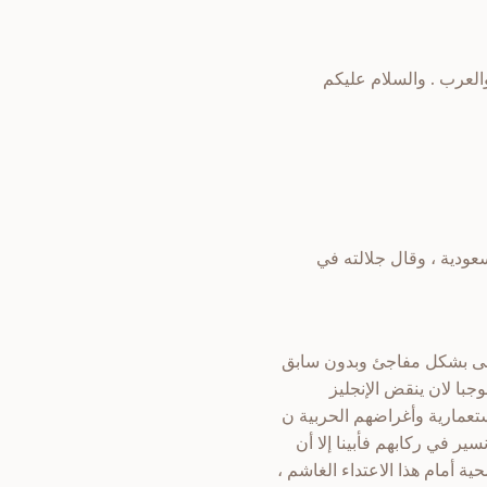
والعرب . والسلام عليكم
عودية ، وقال جلالته في
ريمى بشكل مفاجئ وبدون سابق
موجبا لان ينقض الإنجليز
لاستعمارية وأغراضهم الحربية ن
ير في ركابهم فأبينا إلا أن
ة أمام هذا الاعتداء الغاشم ،