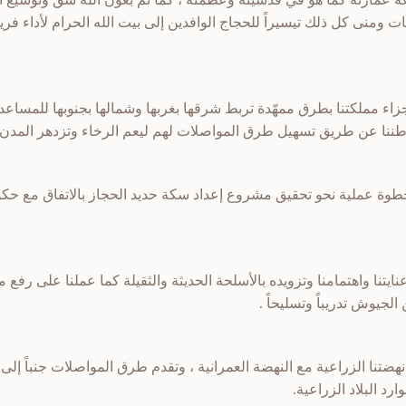
ت ومنى كل ذلك تيسيراً للحجاج الوافدين إلى بيت الله الحرام لأداء ف
اء مملكتنا بطرق ممهّدة تربط شرقها بغربها وشمالها بجنوبها للمساع
اء وطننا عن طريق تسهيل طرق المواصلات لهم ليعم الرخاء وتزدهر المدن
وة عملية نحو تحقيق مشروع إعداد سكة حديد الحجاز بالاتفاق مع حكوم
عنايتنا واهتمامنا وتزويده بالأسلحة الحديثة والثقيلة كما عملنا على رفع
جيوش تدريباً وتسليحاً .
نهضتنا الزراعية مع النهضة العمرانية ، وتقدم طرق المواصلات جنباً إ
ارد البلاد الزراعية.