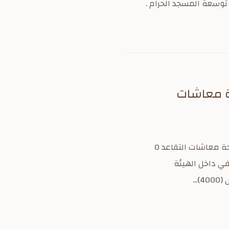
ة معاشات
الرقم 21/1/27 التاريخ 28/1/1378 الموافقة على نظام التقاعد المدني والعسكري وانشاء مصلحة معاشات التقاعد 0
كادر موظفي داخل الهيئة