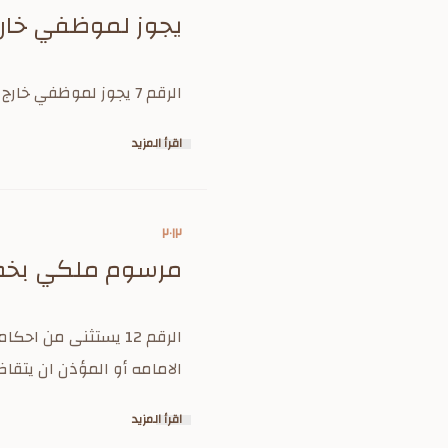
يجوز لموظفي خارج 
الرقم 7 يجوز لموظفي خارج الهيئة ان يختاروا عدم الخضوع الى نظام التقاعد 0
اقرأ المزيد
٢٠١٢
مرسوم ملكي بخصو
الامامه أو المؤذن ان يتقا
اقرأ المزيد