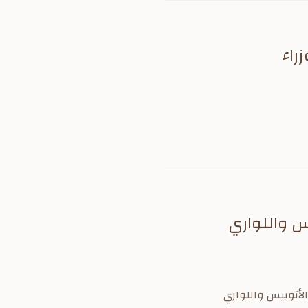
راء
س واللواري
حظر الأتوبيس واللواري