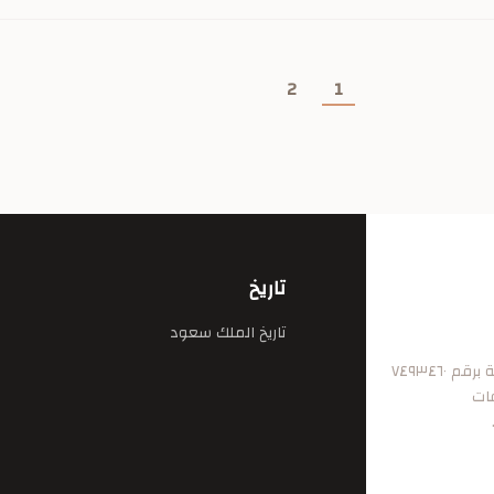
2
1
تاريخ
تاريخ الملك سعود
٧٤٩٣٤٦
فات