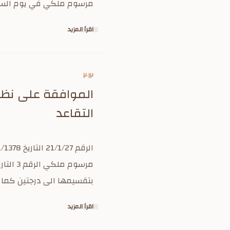
مرسوم ملكي في يوم السبت 7/7/1378 (17/1/1959) قام الملك سعود بجولة تفقدية لمشروع توسعة ال
اقرأ المزيد
٢٠١٢
الموافقة على نظا
التقاعد
بتقسيمها الى درجتين كما يلي درجة (أ) وكيل و
اقرأ المزيد