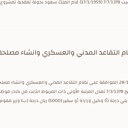
مسجد الحرام .
م التقاعد المدني والعسكري وانشاء مصلح
مرسوم ملكي الرقم 3 التاريخ 7/3/1378 تعدل المرتبة الأولى ذات المربوط الثابت من 
زاراة أو سفير (5000) ريال درجة (ب) وزير مفوض (4000)...