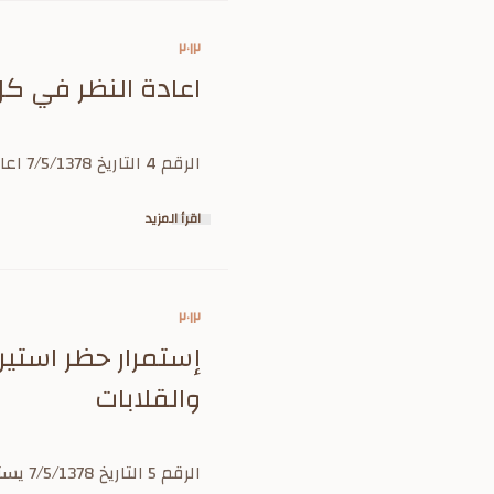
٢٠١٢
اعادة النظر في كل
الرقم 4 التاريخ 7/5/1378 اعادة النظر في كل ترقية أو تعيين جرى منذ تأسيس مجلس الوزراء
اقرأ المزيد
٢٠١٢
إستمرار حظر استير
والقلابات
الرقم